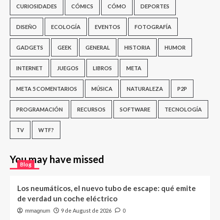
CURIOSIDADES
CÓMICS
CÓMO
DEPORTES
DISEÑO
ECOLOGÍA
EVENTOS
FOTOGRAFÍA
GADGETS
GEEK
GENERAL
HISTORIA
HUMOR
INTERNET
JUEGOS
LIBROS
META
META 5 COMENTARIOS
MÚSICA
NATURALEZA
P2P
PROGRAMACIÓN
RECURSOS
SOFTWARE
TECNOLOGÍA
TV
WTF?
You may have missed
Blog
Los neumáticos, el nuevo tubo de escape: qué emite
de verdad un coche eléctrico
9 de August de 2026
mmagnum
0