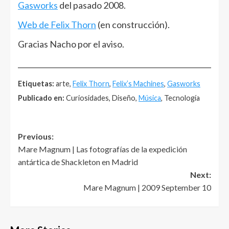
Gasworks
del pasado 2008.
Web de Felix Thorn
(en construcción).
Gracias Nacho por el aviso.
______________________________________________________
Etiquetas:
arte,
Felix Thorn
,
Felix’s Machines
,
Gasworks
Publicado en:
Curiosidades, Diseño,
Música
, Tecnología
Post
Previous:
Mare Magnum | Las fotografías de la expedición
navigation
antártica de Shackleton en Madrid
Next:
Mare Magnum | 2009 September 10