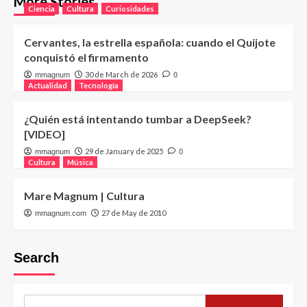
More Stories
Ciencia
Cultura
Curiosidades
Cervantes, la estrella española: cuando el Quijote
conquistó el firmamento
30 de March de 2026
mmagnum
0
Actualidad
Tecnología
¿Quién está intentando tumbar a DeepSeek?
[VIDEO]
29 de January de 2025
mmagnum
0
Cultura
Música
Mare Magnum | Cultura
27 de May de 2010
mmagnum.com
Search