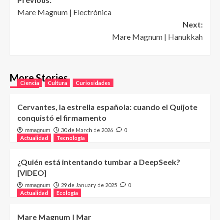
Post
Mare Magnum | Electrónica
navigation
Next:
Mare Magnum | Hanukkah
More Stories
Ciencia
Cultura
Curiosidades
Cervantes, la estrella española: cuando el Quijote
conquistó el firmamento
30 de March de 2026
mmagnum
0
Actualidad
Tecnología
¿Quién está intentando tumbar a DeepSeek?
[VIDEO]
29 de January de 2025
mmagnum
0
Actualidad
Ecología
Mare Magnum | Mar