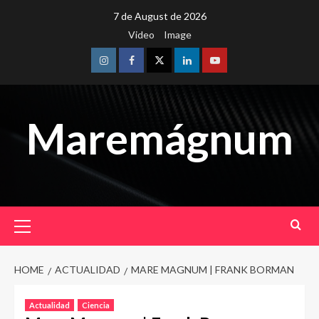
Skip
7 de August de 2026
to
Video
Image
content
Instagram
Facebook
Twitter
Linkedin
Youtube
Maremágnum
Primary
Menu
HOME
ACTUALIDAD
MARE MAGNUM | FRANK BORMAN
Actualidad
Ciencia