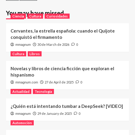
You may have missed
Ciencia
Cultura
Curiosidades
Cervantes, la estrella española: cuando el Quijote
conquistó el firmamento
30 de March de 2026
mmagnum
0
Cultura
Libros
Novelas y libros de ciencia ficción que exploran el
hispanismo
27 de April de 2025
mmagnum.com
0
Actualidad
Tecnología
¿Quién está intentando tumbar a DeepSeek? [VIDEO]
29 de January de 2025
mmagnum
0
Automoción