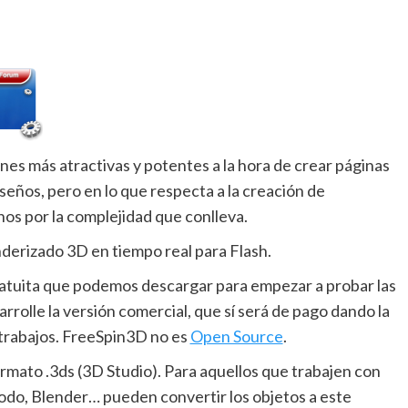
ones más atractivas y potentes a la hora de crear páginas
eños, pero en lo que respecta a la creación de
os por la complejidad que conlleva.
derizado 3D en tiempo real para Flash.
atuita que podemos descargar para empezar a probar las
arrolle la versión comercial, que sí será de pago dando la
s trabajos. FreeSpin3D no es
Open Source
.
mato .3ds (3D Studio). Para aquellos que trabajen con
do, Blender… pueden convertir los objetos a este