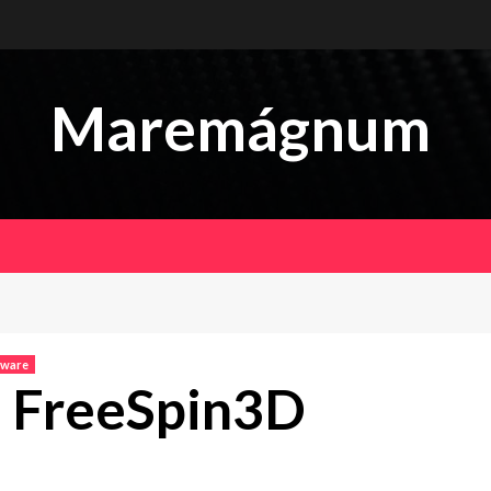
Maremágnum
tware
 FreeSpin3D