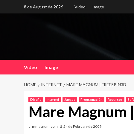
Skip
8 de August de 2026
Video
Image
to
content
Video
Image
HOME
INTERNET
MARE MAGNUM | FREESPIN3D
Diseño
Internet
Juegos
Programación
Recursos
Sof
Mare Magnum |
mmagnum.com
24 de February de 2009