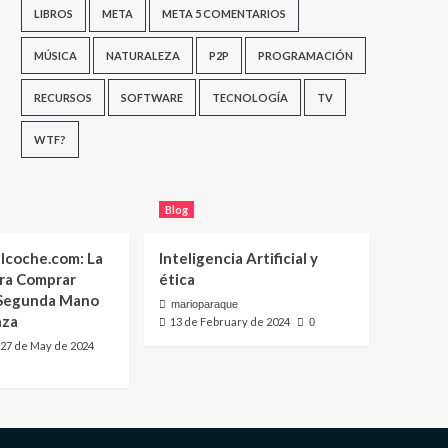
LIBROS
META
META 5 COMENTARIOS
MÚSICA
NATURALEZA
P2P
PROGRAMACIÓN
RECURSOS
SOFTWARE
TECNOLOGÍA
TV
WTF?
Blog
lcoche.com: La
Inteligencia Artificial y
ara Comprar
ética
 Segunda Mano
marioparaque
nza
13 de February de 2024
0
27 de May de 2024