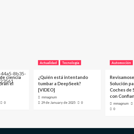
Actualidad
Tecnología
Automoción
 de ciencia
¿Quién está intentando
Revisamose
oran el
tumbar a DeepSeek?
Solución p
[VIDEO]
Coches de
con Confia
mmagnum
29 de January de 2025
0
0
mmagnum
0