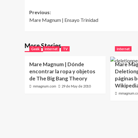
Post
Previous:
Mare Magnum | Ensayo Trinidad
navigation
More Stories
Geek
Internet
TV
Internet
Mare Magnum | Dónde
Mare Mag
encontrar la ropa y objetos
Deletionpe
de The Big Bang Theory
páginas b
Wikipedi
29 de May de 2010
mmagnum.com
mmagnum.c