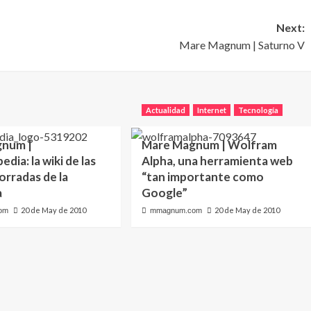
Next:
Mare Magnum | Saturno V
Actualidad
Internet
Tecnología
num |
Mare Magnum | Wolfram
dia: la wiki de las
Alpha, una herramienta web
orradas de la
“tan importante como
a
Google”
20 de May de 2010
20 de May de 2010
om
mmagnum.com