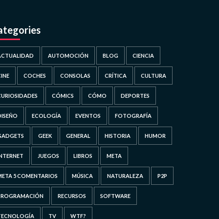
ategories
ACTUALIDAD
AUTOMOCIÓN
BLOG
CIENCIA
CINE
COCHES
CONSOLAS
CRÍTICA
CULTURA
CURIOSIDADES
CÓMICS
CÓMO
DEPORTES
DISEÑO
ECOLOGÍA
EVENTOS
FOTOGRAFÍA
GADGETS
GEEK
GENERAL
HISTORIA
HUMOR
INTERNET
JUEGOS
LIBROS
META
META 5 COMENTARIOS
MÚSICA
NATURALEZA
P2P
PROGRAMACIÓN
RECURSOS
SOFTWARE
TECNOLOGÍA
TV
WTF?