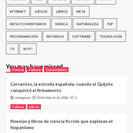
INTERNET
JUEGOS
LIBROS
META
META 5 COMENTARIOS
MÚSICA
NATURALEZA
P2P
PROGRAMACIÓN
RECURSOS
SOFTWARE
TECNOLOGÍA
TV
WTF?
You may have missed
Ciencia
Cultura
Curiosidades
Cervantes, la estrella española: cuando el Quijote
conquistó el firmamento
30 de March de 2026
mmagnum
0
Cultura
Libros
Novelas y libros de ciencia ficción que exploran el
hispanismo