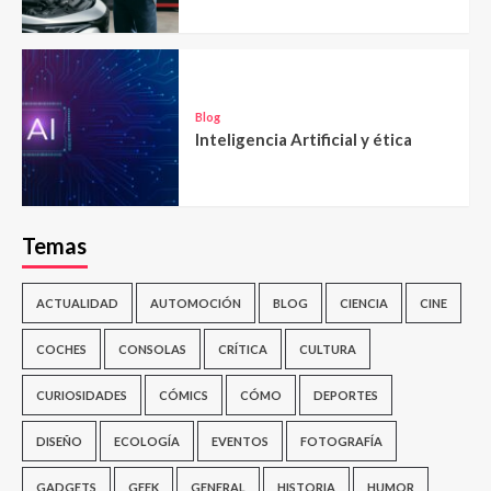
Blog
Inteligencia Artificial y ética
Temas
ACTUALIDAD
AUTOMOCIÓN
BLOG
CIENCIA
CINE
COCHES
CONSOLAS
CRÍTICA
CULTURA
CURIOSIDADES
CÓMICS
CÓMO
DEPORTES
DISEÑO
ECOLOGÍA
EVENTOS
FOTOGRAFÍA
GADGETS
GEEK
GENERAL
HISTORIA
HUMOR