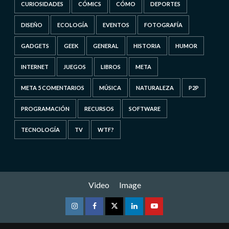
CURIOSIDADES
CÓMICS
CÓMO
DEPORTES
DISEÑO
ECOLOGÍA
EVENTOS
FOTOGRAFÍA
GADGETS
GEEK
GENERAL
HISTORIA
HUMOR
INTERNET
JUEGOS
LIBROS
META
META 5 COMENTARIOS
MÚSICA
NATURALEZA
P2P
PROGRAMACIÓN
RECURSOS
SOFTWARE
TECNOLOGÍA
TV
WTF?
Video
Image
Instagram
Facebook
Twitter
Linkedin
Youtube