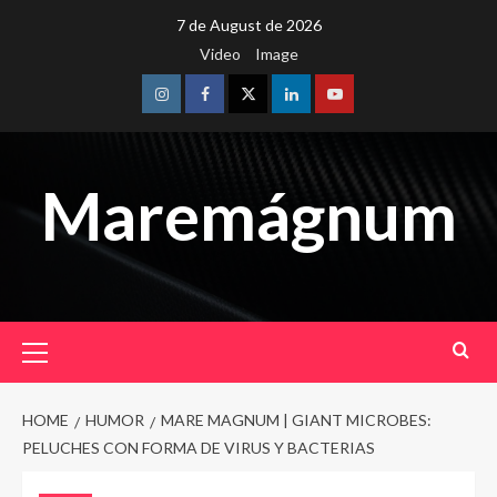
Skip
7 de August de 2026
to
Video
Image
content
Instagram
Facebook
Twitter
Linkedin
Youtube
Maremágnum
Primary
Menu
HOME
HUMOR
MARE MAGNUM | GIANT MICROBES:
PELUCHES CON FORMA DE VIRUS Y BACTERIAS