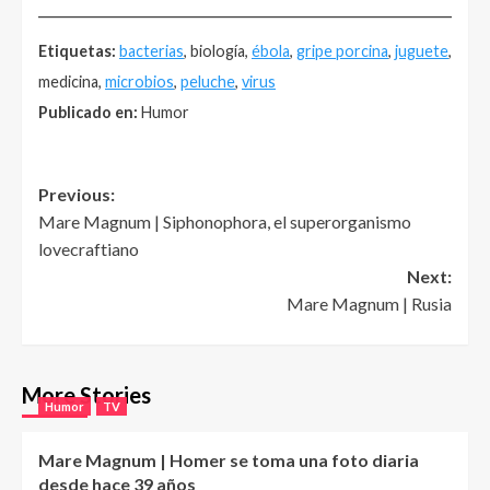
______________________________________________________
Etiquetas:
bacterias
, biología,
ébola
,
gripe porcina
,
juguete
,
medicina,
microbios
,
peluche
,
virus
Publicado en:
Humor
Post
Previous:
Mare Magnum | Siphonophora, el superorganismo
navigation
lovecraftiano
Next:
Mare Magnum | Rusia
More Stories
Humor
TV
Mare Magnum | Homer se toma una foto diaria
desde hace 39 años