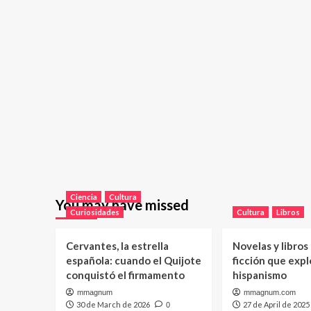
Ciencia
Cultura
You may have missed
Curiosidades
Cultura
Libros
Cervantes, la estrella
Novelas y libros
española: cuando el Quijote
ficción que expl
conquistó el firmamento
hispanismo
mmagnum
mmagnum.com
30 de March de 2026
27 de April de 2025
0