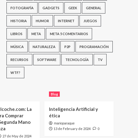
FOTOGRAFÍA
GADGETS
GEEK
GENERAL
HISTORIA
HUMOR
INTERNET
JUEGOS
LIBROS
META
META 5 COMENTARIOS
MÚSICA
NATURALEZA
P2P
PROGRAMACIÓN
RECURSOS
SOFTWARE
TECNOLOGÍA
TV
WTF?
Blog
lcoche.com: La
Inteligencia Artificial y
ara Comprar
ética
 Segunda Mano
marioparaque
nza
13 de February de 2024
0
27 de May de 2024