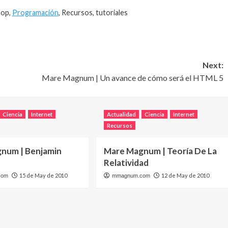
hop,
Programación
, Recursos, tutoriales
Next:
Mare Magnum | Un avance de cómo será el HTML 5
Ciencia
Internet
Actualidad
Ciencia
Internet
Recursos
num | Benjamin
Mare Magnum | Teoría De La
Relatividad
15 de May de 2010
12 de May de 2010
com
mmagnum.com