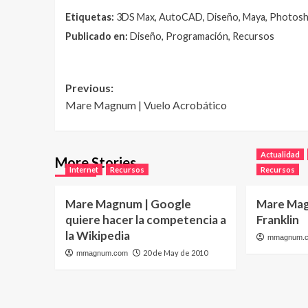
Etiquetas:
3DS Max, AutoCAD, Diseño, Maya, Photos
Publicado en:
Diseño, Programación, Recursos
Post
Previous:
Mare Magnum | Vuelo Acrobático
navigation
Actualidad
More Stories
Internet
Recursos
Recursos
Mare Magnum | Google
Mare Mag
quiere hacer la competencia a
Franklin
la Wikipedia
mmagnum.
20 de May de 2010
mmagnum.com