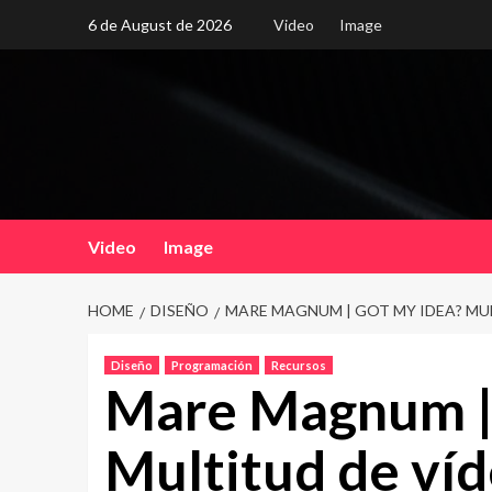
Skip
6 de August de 2026
Video
Image
to
content
Video
Image
HOME
DISEÑO
MARE MAGNUM | GOT MY IDEA? MU
Diseño
Programación
Recursos
Mare Magnum |
Multitud de víd