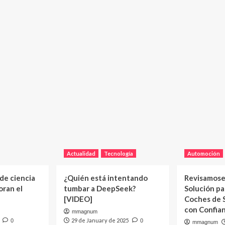
Actualidad
Tecnología
Automoción
 de ciencia
¿Quién está intentando
Revisamose
oran el
tumbar a DeepSeek?
Solución p
[VIDEO]
Coches de
con Confia
mmagnum
29 de January de 2025
0
0
mmagnum