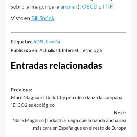
sobre la imagen para
ampliar
):
OECD
e
ITIF
.
Visto en
Bill Shrink
.
______________________________________________________
Etiquetas:
ADSL
,
España
Publicado en:
Actualidad, Internet, Tecnología
Entradas relacionadas
Post
Previous:
Mare Magnum | Un lobby petrolero lanza la campaña
navigation
“El CO2 es ecológico”
Next:
Mare Magnum | Industria niega que la banda ancha sea
más cara en España que en el resto de Europa