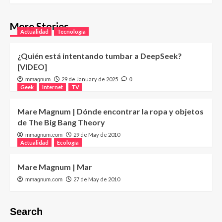
More Stories
Actualidad
Tecnología
¿Quién está intentando tumbar a DeepSeek?
[VIDEO]
29 de January de 2025
mmagnum
0
Geek
Internet
TV
Mare Magnum | Dónde encontrar la ropa y objetos
de The Big Bang Theory
29 de May de 2010
mmagnum.com
Actualidad
Ecología
Mare Magnum | Mar
27 de May de 2010
mmagnum.com
Search