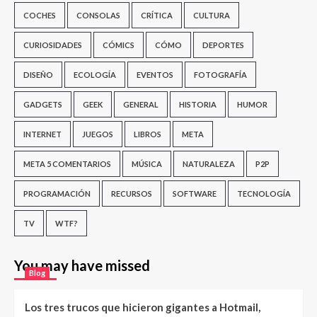
COCHES
CONSOLAS
CRÍTICA
CULTURA
CURIOSIDADES
CÓMICS
CÓMO
DEPORTES
DISEÑO
ECOLOGÍA
EVENTOS
FOTOGRAFÍA
GADGETS
GEEK
GENERAL
HISTORIA
HUMOR
INTERNET
JUEGOS
LIBROS
META
META 5 COMENTARIOS
MÚSICA
NATURALEZA
P2P
PROGRAMACIÓN
RECURSOS
SOFTWARE
TECNOLOGÍA
TV
WTF?
You may have missed
Blog
Los tres trucos que hicieron gigantes a Hotmail,