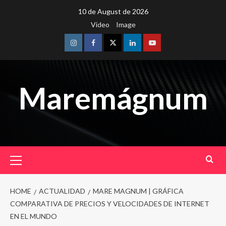
Skip
10 de August de 2026
to
Video
Image
content
Instagram
Facebook
Twitter
Linkedin
Youtube
Maremágnum
Primary
Menu
HOME
ACTUALIDAD
MARE MAGNUM | GRÁFICA
COMPARATIVA DE PRECIOS Y VELOCIDADES DE INTERNET
EN EL MUNDO