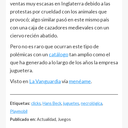
ventas muy escasas en Inglaterra debido a las
protestas por crueldad con los animales que
provocó; algo similar pasó en este mismo país
con una caja de cazadores medievales con un
ciervo recién abatido.
Pero no es raro que ocurran este tipo de
polémicas con un
catálogo
tan amplio como el
que ha generado a lo largo de los años la empresa
juguetera.
Visto en
La Vanguardia
vía
menéame
.
______________________________________________________
Etiquetas:
clicks
,
Hans Beck
,
juguetes
,
necrológica
,
Playmobil
Publicado en:
Actualidad, Juegos