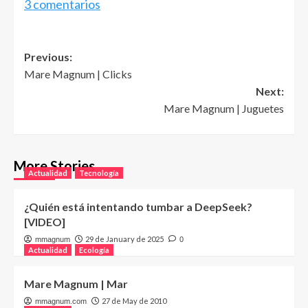
3 comentarios
Post
Previous:
Mare Magnum | Clicks
navigation
Next:
Mare Magnum | Juguetes
More Stories
Actualidad
Tecnología
¿Quién está intentando tumbar a DeepSeek?
[VIDEO]
29 de January de 2025
mmagnum
0
Actualidad
Ecología
Mare Magnum | Mar
27 de May de 2010
mmagnum.com