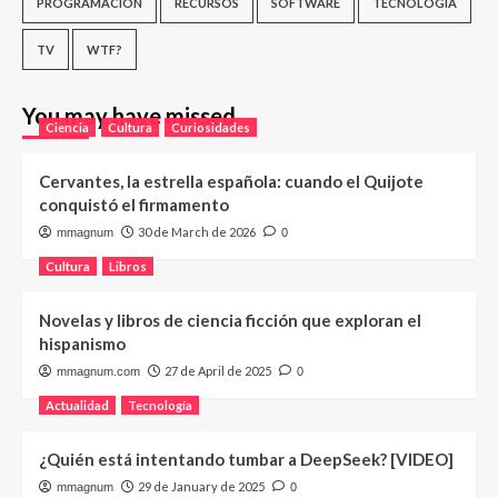
PROGRAMACIÓN
RECURSOS
SOFTWARE
TECNOLOGÍA
TV
WTF?
You may have missed
Ciencia
Cultura
Curiosidades
Cervantes, la estrella española: cuando el Quijote
conquistó el firmamento
30 de March de 2026
mmagnum
0
Cultura
Libros
Novelas y libros de ciencia ficción que exploran el
hispanismo
27 de April de 2025
mmagnum.com
0
Actualidad
Tecnología
¿Quién está intentando tumbar a DeepSeek? [VIDEO]
29 de January de 2025
mmagnum
0