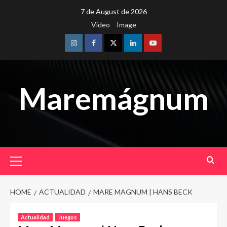
Skip
7 de August de 2026
to
Video
Image
content
Instagram
Facebook
Twitter
Linkedin
Youtube
Maremágnum
Primary
Menu
HOME
ACTUALIDAD
MARE MAGNUM | HANS BECK
Actualidad
Juegos