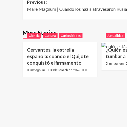
Post
Previous:
Mare Magnum | Cuando los nazis atravesaron Rusia
navigation
More Stories
Ciencia
Cultura
Curiosidades
Actualidad
Cervantes, la estrella
¿Quién e
española: cuando el Quijote
tumbar a
conquistó el firmamento
mmagnum
30 de March de 2026
mmagnum
0