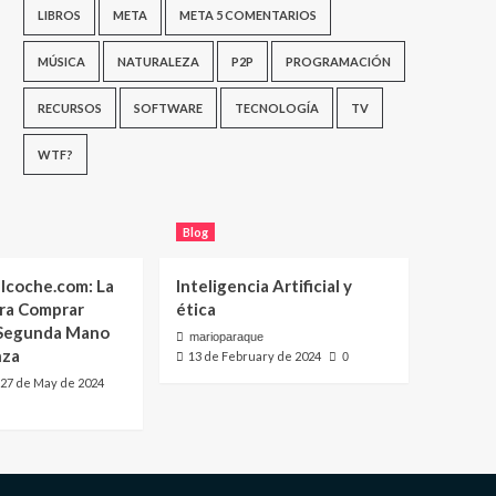
LIBROS
META
META 5 COMENTARIOS
MÚSICA
NATURALEZA
P2P
PROGRAMACIÓN
RECURSOS
SOFTWARE
TECNOLOGÍA
TV
WTF?
Blog
lcoche.com: La
Inteligencia Artificial y
ara Comprar
ética
 Segunda Mano
marioparaque
nza
13 de February de 2024
0
27 de May de 2024