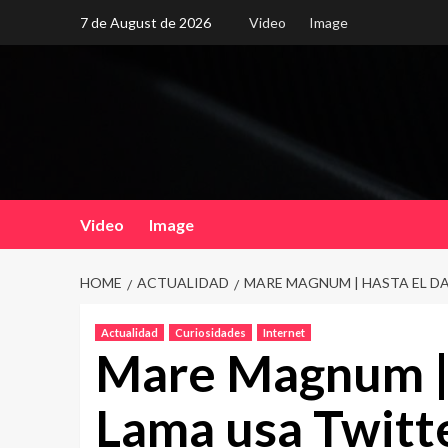
Skip
7 de August de 2026
Video
Image
to
content
Video
Image
HOME
ACTUALIDAD
MARE MAGNUM | HASTA EL D
Actualidad
Curiosidades
Internet
Mare Magnum | 
Lama usa Twitt