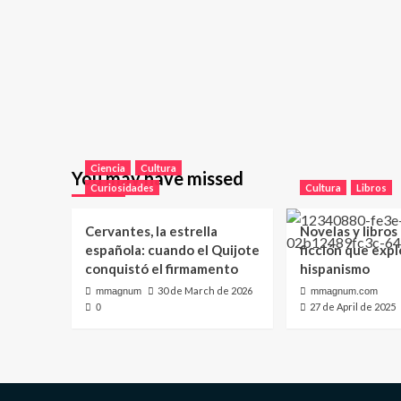
Ciencia
Cultura
You may have missed
Curiosidades
Cultura
Libros
Cervantes, la estrella
Novelas y libros
española: cuando el Quijote
ficción que expl
conquistó el firmamento
hispanismo
30 de March de 2026
mmagnum
mmagnum.com
27 de April de 2025
0