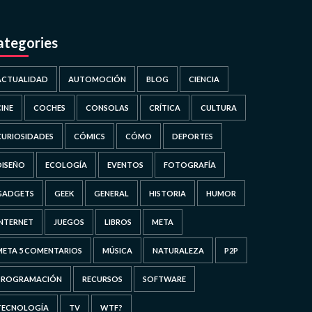
ategories
ACTUALIDAD
AUTOMOCIÓN
BLOG
CIENCIA
CINE
COCHES
CONSOLAS
CRÍTICA
CULTURA
CURIOSIDADES
CÓMICS
CÓMO
DEPORTES
DISEÑO
ECOLOGÍA
EVENTOS
FOTOGRAFÍA
GADGETS
GEEK
GENERAL
HISTORIA
HUMOR
INTERNET
JUEGOS
LIBROS
META
META 5 COMENTARIOS
MÚSICA
NATURALEZA
P2P
PROGRAMACIÓN
RECURSOS
SOFTWARE
TECNOLOGÍA
TV
WTF?