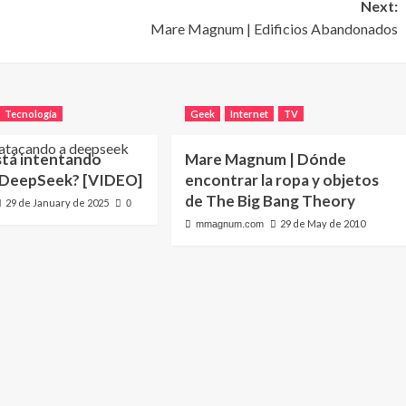
Next:
Mare Magnum | Edificios Abandonados
Tecnología
Geek
Internet
TV
stá intentando
Mare Magnum | Dónde
 DeepSeek? [VIDEO]
encontrar la ropa y objetos
de The Big Bang Theory
29 de January de 2025
0
29 de May de 2010
mmagnum.com