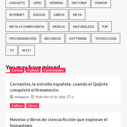
GADGETS
GEEK
GENERAL
HISTORIA
HUMOR
INTERNET
JUEGOS
LIBROS
META
META 5 COMENTARIOS
MÚSICA
NATURALEZA
P2P
PROGRAMACIÓN
RECURSOS
SOFTWARE
TECNOLOGÍA
TV
WTF?
You may have missed
Ciencia
Cultura
Curiosidades
Cervantes, la estrella española: cuando el Quijote
conquistó el firmamento
30 de March de 2026
mmagnum
0
Cultura
Libros
Novelas y libros de ciencia ficción que exploran el
hispanismo