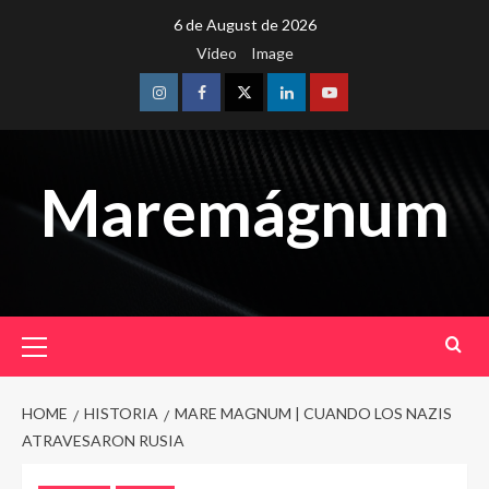
Skip
6 de August de 2026
to
Video
Image
content
Instagram
Facebook
Twitter
Linkedin
Youtube
Maremágnum
Primary
Menu
HOME
HISTORIA
MARE MAGNUM | CUANDO LOS NAZIS
ATRAVESARON RUSIA