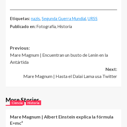
______________________________________________________
Etiquetas:
nazis
,
Segunda Guerra Mundial
,
URSS
Publicado en:
Fotografía, Historia
Post
Previous:
Mare Magnum | Encuentran un busto de Lenin en la
navigation
Antártida
Next:
Mare Magnum | Hasta el Dalai Lama usa Twitter
More Stories
Ciencia
Historia
Mare Magnum | Albert Einstein explica la fórmula
E=mc²