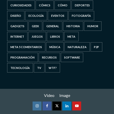
CURIOSIDADES
CÓMICS
CÓMO
DEPORTES
DISEÑO
ECOLOGÍA
EVENTOS
FOTOGRAFÍA
GADGETS
GEEK
GENERAL
HISTORIA
HUMOR
INTERNET
JUEGOS
LIBROS
META
META 5 COMENTARIOS
MÚSICA
NATURALEZA
P2P
PROGRAMACIÓN
RECURSOS
SOFTWARE
TECNOLOGÍA
TV
WTF?
Video
Image
Instagram
Facebook
Twitter
Linkedin
Youtube