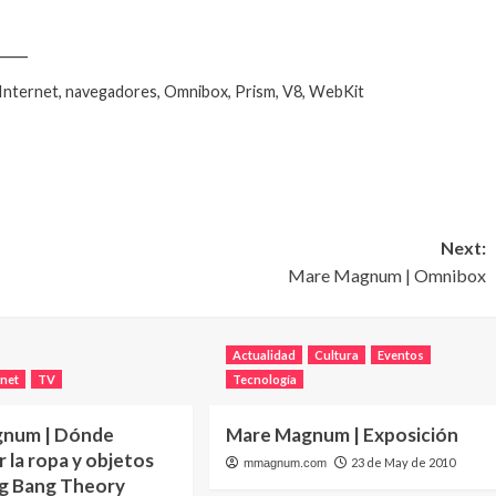
____
Internet, navegadores, Omnibox, Prism, V8, WebKit
Next:
Mare Magnum | Omnibox
Actualidad
Cultura
Eventos
rnet
TV
Tecnología
gnum | Dónde
Mare Magnum | Exposición
 la ropa y objetos
23 de May de 2010
mmagnum.com
ig Bang Theory