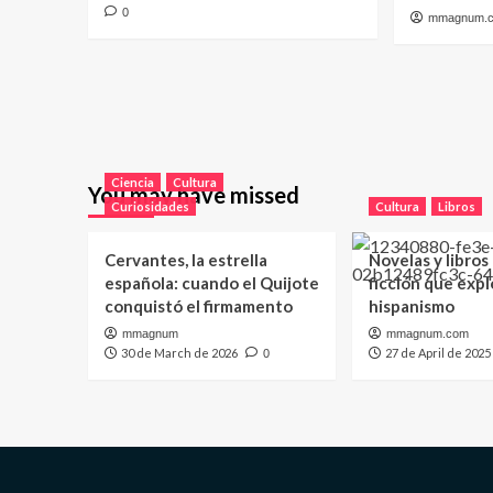
0
mmagnum.
Ciencia
Cultura
You may have missed
Curiosidades
Cultura
Libros
Cervantes, la estrella
Novelas y libros
española: cuando el Quijote
ficción que expl
conquistó el firmamento
hispanismo
mmagnum
mmagnum.com
30 de March de 2026
27 de April de 2025
0