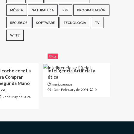
MÚSICA
NATURALEZA
P2P
PROGRAMACIÓN
RECURSOS
SOFTWARE
TECNOLOGÍA
TV
WTF?
Blog
lcoche.com: La
Inteligencia Artificial y
ara Comprar
ética
 Segunda Mano
marioparaque
nza
13 de February de 2024
0
27 de May de 2024