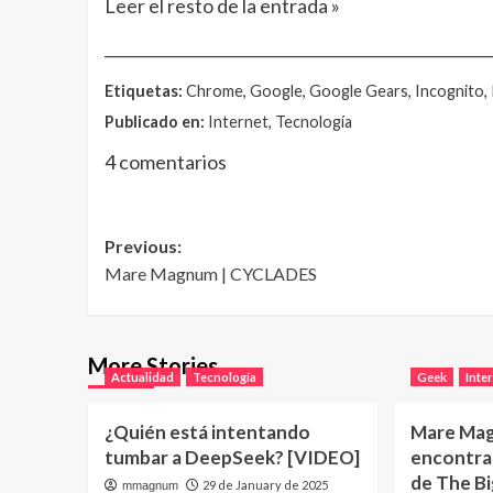
Leer el resto de la entrada »
__________________________________________________
Etiquetas:
Chrome, Google, Google Gears, Incognito, 
Publicado en:
Internet, Tecnología
4 comentarios
Post
Previous:
Mare Magnum | CYCLADES
navigation
More Stories
Actualidad
Tecnología
Geek
Inte
¿Quién está intentando
Mare Ma
tumbar a DeepSeek? [VIDEO]
encontrar
de The B
29 de January de 2025
mmagnum