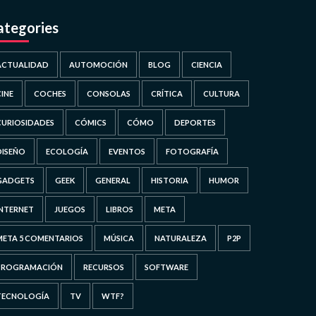
ategories
ACTUALIDAD
AUTOMOCIÓN
BLOG
CIENCIA
CINE
COCHES
CONSOLAS
CRÍTICA
CULTURA
CURIOSIDADES
CÓMICS
CÓMO
DEPORTES
DISEÑO
ECOLOGÍA
EVENTOS
FOTOGRAFÍA
GADGETS
GEEK
GENERAL
HISTORIA
HUMOR
INTERNET
JUEGOS
LIBROS
META
META 5 COMENTARIOS
MÚSICA
NATURALEZA
P2P
PROGRAMACIÓN
RECURSOS
SOFTWARE
TECNOLOGÍA
TV
WTF?