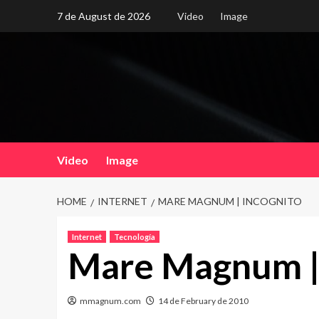
Skip
7 de August de 2026
Video
Image
to
content
Video
Image
HOME
INTERNET
MARE MAGNUM | INCOGNITO
Internet
Tecnología
Mare Magnum | 
mmagnum.com
14 de February de 2010