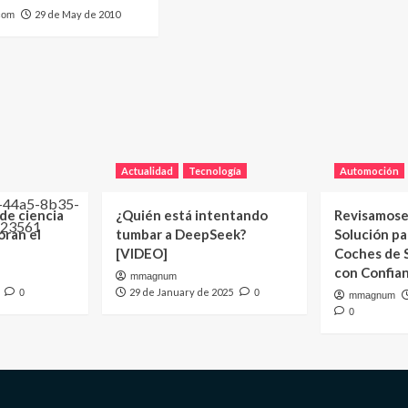
29 de May de 2010
com
Actualidad
Tecnología
Automoción
 de ciencia
¿Quién está intentando
Revisamose
oran el
tumbar a DeepSeek?
Solución p
[VIDEO]
Coches de
con Confia
mmagnum
29 de January de 2025
0
0
mmagnum
0