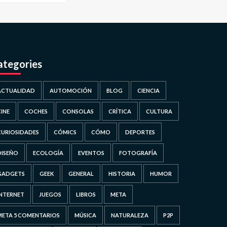
ategories
ACTUALIDAD
AUTOMOCIÓN
BLOG
CIENCIA
CINE
COCHES
CONSOLAS
CRÍTICA
CULTURA
CURIOSIDADES
CÓMICS
CÓMO
DEPORTES
DISEÑO
ECOLOGÍA
EVENTOS
FOTOGRAFÍA
GADGETS
GEEK
GENERAL
HISTORIA
HUMOR
INTERNET
JUEGOS
LIBROS
META
META 5 COMENTARIOS
MÚSICA
NATURALEZA
P2P