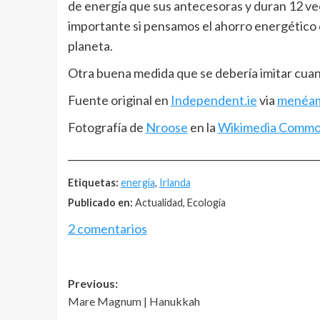
de energía que sus antecesoras y duran 12 ve
importante si pensamos el ahorro energético q
planeta.
Otra buena medida que se debería imitar cuan
Fuente original en
Independent.ie
via
menéa
Fotografía de
Nroose
en la
Wikimedia Comm
__________________________________________________
Etiquetas:
energía
,
Irlanda
Publicado en:
Actualidad, Ecología
2 comentarios
Post
Previous:
Mare Magnum | Hanukkah
navigation