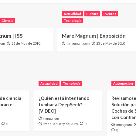
Actualidad
Cultura
Eventos
Ciencia
Tecnología
num | ISS
Mare Magnum | Exposición
26 de May de 2010
23 de May de 2010
com
mmagnum.com
Actualidad
Tecnología
Automoción
 de ciencia
¿Quién está intentando
Revisamose
oran el
tumbar a DeepSeek?
Solución p
[VIDEO]
Coches de
con Confia
mmagnum
29 de January de 2025
0
0
mmagnum
0