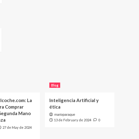
Blog
lcoche.com: La
Inteligencia Artificial y
ara Comprar
ética
 Segunda Mano
marioparaque
nza
13 de February de 2024
0
27 de May de 2024