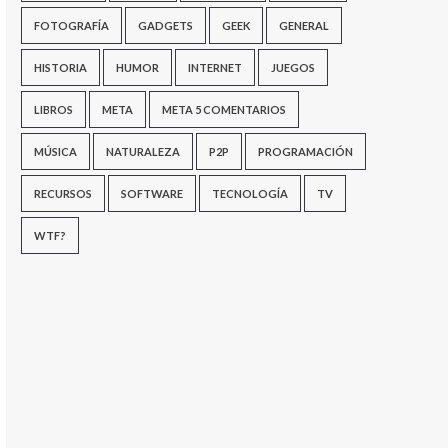
FOTOGRAFÍA
GADGETS
GEEK
GENERAL
HISTORIA
HUMOR
INTERNET
JUEGOS
LIBROS
META
META 5 COMENTARIOS
MÚSICA
NATURALEZA
P2P
PROGRAMACIÓN
RECURSOS
SOFTWARE
TECNOLOGÍA
TV
WTF?