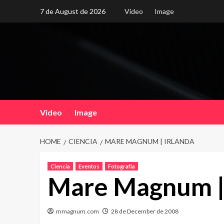
Skip
7 de August de 2026
Video
Image
to
content
Video
Image
HOME
CIENCIA
MARE MAGNUM | IRLANDA
Ciencia
Eventos
Fotografía
Mare Magnum | 
mmagnum.com
28 de December de 2008