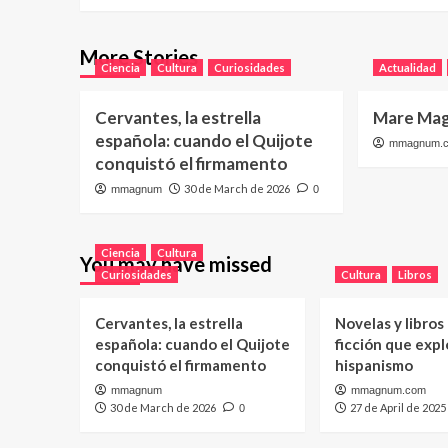
More Stories
Ciencia
Cultura
Curiosidades
Actualidad
Cervantes, la estrella
Mare Mag
española: cuando el Quijote
mmagnum.
conquistó el firmamento
30 de March de 2026
mmagnum
0
Ciencia
Cultura
You may have missed
Curiosidades
Cultura
Libros
Cervantes, la estrella
Novelas y libros
española: cuando el Quijote
ficción que expl
conquistó el firmamento
hispanismo
mmagnum
mmagnum.com
30 de March de 2026
27 de April de 2025
0