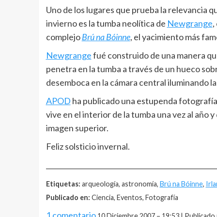
Uno de los lugares que prueba la relevancia q
invierno es la tumba neolítica de
Newgrange
,
complejo
Brú na Bóinne
, el yacimiento más fam
Newgrange
fué construido de una manera que,
penetra en la tumba a través de un hueco sobre
desemboca en la cámara central iluminando la 
APOD
ha publicado una estupenda fotografía 
vive en el interior de la tumba una vez al año
imagen superior.
Feliz solsticio invernal.
__________________________________________________
Etiquetas:
arqueología, astronomía,
Brú na Bóinne
,
Irl
Publicado en:
Ciencia, Eventos, Fotografía
1 comentario
10 Diciembre 2007 – 19:53 | Publicado