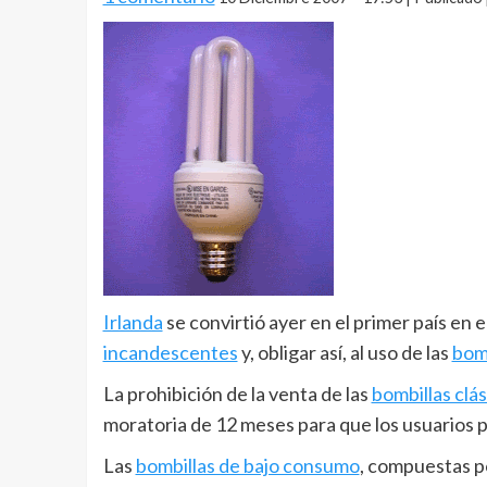
Irlanda
se convirtió ayer en el primer país en 
incandescentes
y, obligar así, al uso de las
bom
La prohibición de la venta de las
bombillas clás
moratoria de 12 meses para que los usuarios 
Las
bombillas de bajo consumo
, compuestas p