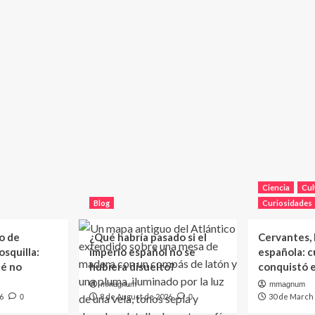
Ciencia
Cul
Blog
Curiosidades
o de
¿Qué habría pasado si el
Cervantes, l
squilla:
imperio español no se
española: c
ué no
hubiera disuelto?
conquistó 
mmagnum
mmagnum
6
8 de August de 2026
30 de March
0
0