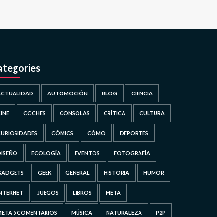
ategories
ACTUALIDAD
AUTOMOCIÓN
BLOG
CIENCIA
CINE
COCHES
CONSOLAS
CRÍTICA
CULTURA
CURIOSIDADES
CÓMICS
CÓMO
DEPORTES
DISEÑO
ECOLOGÍA
EVENTOS
FOTOGRAFÍA
GADGETS
GEEK
GENERAL
HISTORIA
HUMOR
INTERNET
JUEGOS
LIBROS
META
META 5 COMENTARIOS
MÚSICA
NATURALEZA
P2P