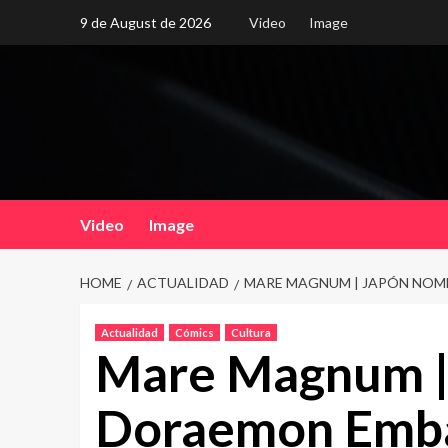
Skip
9 de August de 2026
Video
Image
to
content
Video
Image
HOME
ACTUALIDAD
MARE MAGNUM | JAPÓN NOM
Actualidad
Cómics
Cultura
Mare Magnum |
Doraemon Emba