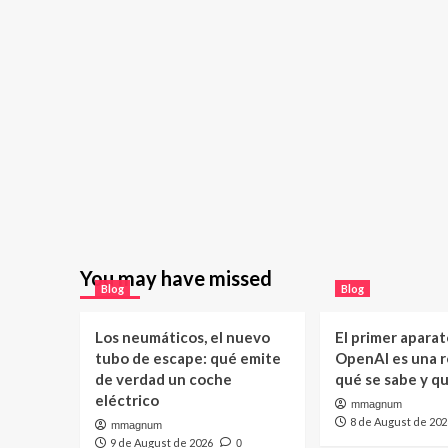
You may have missed
Blog
Blog
Los neumáticos, el nuevo
El primer aparat
tubo de escape: qué emite
OpenAI es una ro
de verdad un coche
qué se sabe y q
eléctrico
mmagnum
8 de August de 202
mmagnum
9 de August de 2026
0