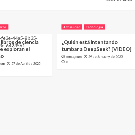
bros
Actualidad
Tecnología
 libros de ciencia
¿Quién está intentando
ue exploran el
tumbar a DeepSeek? [VIDEO]
mo
29 de January de 2025
mmagnum
0
27 de April de 2025
com