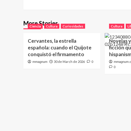
More Stories
Ciencia
Cultura
Curiosidades
Cultura
Li
Cervantes, la estrella
Novelas y
española: cuando el Quijote
ficción q
conquistó el firmamento
hispanis
30 de March de 2026
mmagnum
0
mmagnum.
0