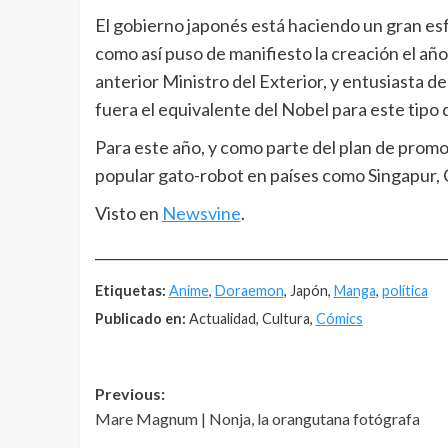
El gobierno japonés está haciendo un gran es
como así puso de manifiesto la creación el añ
anterior Ministro del Exterior, y entusiasta 
fuera el equivalente del Nobel para este tipo 
Para este año, y como parte del plan de promoc
popular gato-robot en países como Singapur, 
Visto en
Newsvine
.
__________________________________________________
Etiquetas:
Anime
,
Doraemon
, Japón,
Manga
,
política
Publicado en:
Actualidad, Cultura,
Cómics
Post
Previous:
Mare Magnum | Nonja, la orangutana fotógrafa
navigation