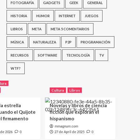
FOTOGRAFÍA
GADGETS
GEEK
GENERAL
HISTORIA
HUMOR
INTERNET
JUEGOS
LIBROS
META
META 5 COMENTARIOS
MÚSICA
NATURALEZA
P2P
PROGRAMACIÓN
RECURSOS
SOFTWARE
TECNOLOGÍA
TV
WTF?
tura
Cultura
Libros
a estrella
Novelas y libros de ciencia
uando el Quijote
ficción que exploran el
el firmamento
hispanismo
mmagnum.com
 de 2026
27 de April de 2025
0
0