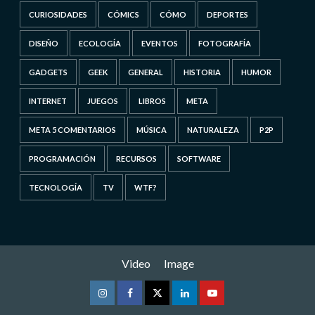
CURIOSIDADES
CÓMICS
CÓMO
DEPORTES
DISEÑO
ECOLOGÍA
EVENTOS
FOTOGRAFÍA
GADGETS
GEEK
GENERAL
HISTORIA
HUMOR
INTERNET
JUEGOS
LIBROS
META
META 5 COMENTARIOS
MÚSICA
NATURALEZA
P2P
PROGRAMACIÓN
RECURSOS
SOFTWARE
TECNOLOGÍA
TV
WTF?
Video
Image
Instagram
Facebook
Twitter
Linkedin
Youtube