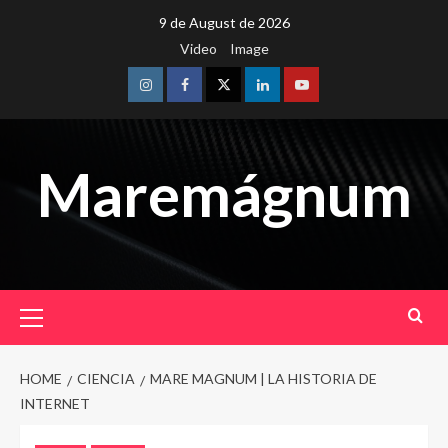
Skip
9 de August de 2026
to
Video
Image
content
Instagram
Facebook
Twitter
Linkedin
Youtube
Maremágnum
Primary
Menu
HOME
CIENCIA
MARE MAGNUM | LA HISTORIA DE
INTERNET