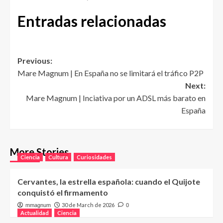
Entradas relacionadas
Post
Previous:
Mare Magnum | En España no se limitará el tráfico P2P
navigation
Next:
Mare Magnum | Inciativa por un ADSL más barato en
España
More Stories
Ciencia
Cultura
Curiosidades
Cervantes, la estrella española: cuando el Quijote
conquistó el firmamento
30 de March de 2026
mmagnum
0
Actualidad
Ciencia