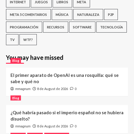
INTERNET
JUEGOS
LIBROS
META
META 5 COMENTARIOS
MÚSICA
NATURALEZA
P2P
PROGRAMACIÓN
RECURSOS
SOFTWARE
TECNOLOGÍA
TV
WTF?
You may have missed
Blog
El primer aparato de OpenAI es una rosquilla: qué se
sabe y qué no
8 de August de 2026
mmagnum
0
Blog
¿Qué habría pasado si el imperio español no se hubiera
disuelto?
8 de August de 2026
mmagnum
0