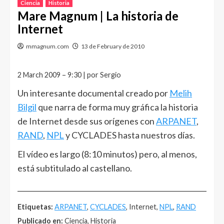
Ciencia
Historia
Mare Magnum | La historia de
Internet
mmagnum.com
13 de February de 2010
2 March 2009 – 9:30 | por Sergio
Un interesante documental creado por
Melih
Bilgil
que narra de forma muy gráfica la historia
de Internet desde sus orígenes con
ARPANET
,
RAND
,
NPL
y CYCLADES hasta nuestros días.
El vídeo es largo (8:10 minutos) pero, al menos,
está subtitulado al castellano.
______________________________________________________
Etiquetas:
ARPANET
,
CYCLADES
, Internet,
NPL
,
RAND
Publicado en:
Ciencia, Historia