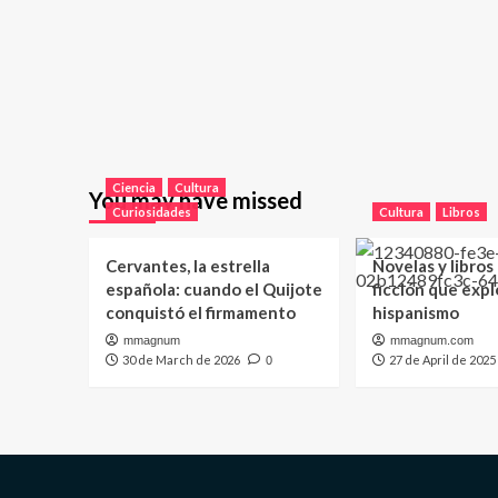
Ciencia
Cultura
You may have missed
Curiosidades
Cultura
Libros
Cervantes, la estrella
Novelas y libros
española: cuando el Quijote
ficción que expl
conquistó el firmamento
hispanismo
mmagnum
mmagnum.com
30 de March de 2026
27 de April de 2025
0