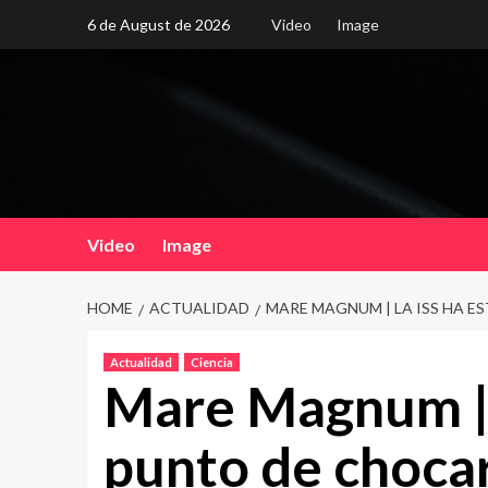
Skip
6 de August de 2026
Video
Image
to
content
Video
Image
HOME
ACTUALIDAD
MARE MAGNUM | LA ISS HA E
Actualidad
Ciencia
Mare Magnum | 
punto de choca