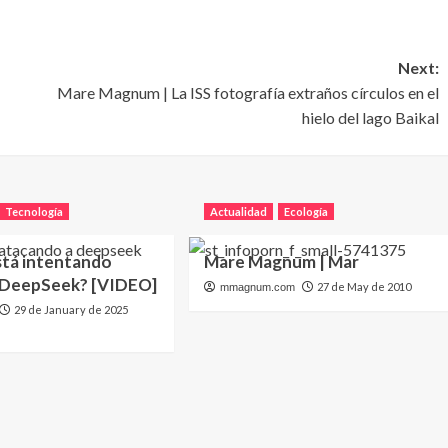
Next:
Mare Magnum | La ISS fotografía extraños círculos en el
hielo del lago Baikal
Tecnología
Actualidad
Ecología
stá intentando
Mare Magnum | Mar
 DeepSeek? [VIDEO]
27 de May de 2010
mmagnum.com
29 de January de 2025