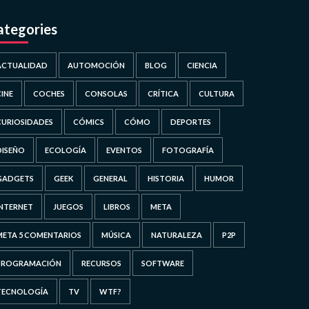
ategories
ACTUALIDAD
AUTOMOCIÓN
BLOG
CIENCIA
CINE
COCHES
CONSOLAS
CRÍTICA
CULTURA
CURIOSIDADES
CÓMICS
CÓMO
DEPORTES
DISEÑO
ECOLOGÍA
EVENTOS
FOTOGRAFÍA
GADGETS
GEEK
GENERAL
HISTORIA
HUMOR
INTERNET
JUEGOS
LIBROS
META
META 5 COMENTARIOS
MÚSICA
NATURALEZA
P2P
PROGRAMACIÓN
RECURSOS
SOFTWARE
TECNOLOGÍA
TV
WTF?