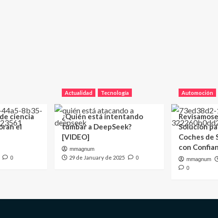
Actualidad
Tecnología
Automoción
 de ciencia
¿Quién está intentando
Revisamose
oran el
tumbar a DeepSeek?
Solución p
[VIDEO]
Coches de
con Confia
mmagnum
29 de January de 2025
0
0
mmagnum
0