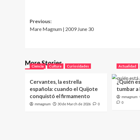
Post
Previous:
Mare Magnum | 2009 June 30
navigation
More Stories
Ciencia
Cultura
Curiosidades
Actualidad
Cervantes, la estrella
¿Quién e
española: cuando el Quijote
tumbar a
conquistó el firmamento
mmagnum
0
30 de March de 2026
mmagnum
0