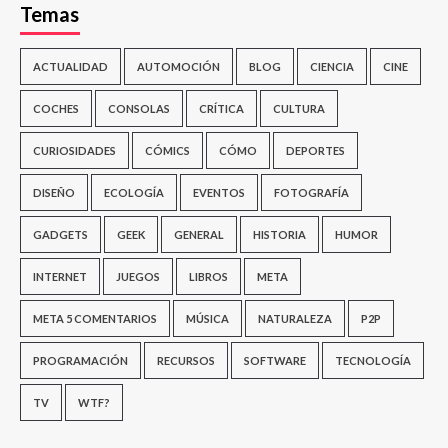
Temas
ACTUALIDAD
AUTOMOCIÓN
BLOG
CIENCIA
CINE
COCHES
CONSOLAS
CRÍTICA
CULTURA
CURIOSIDADES
CÓMICS
CÓMO
DEPORTES
DISEÑO
ECOLOGÍA
EVENTOS
FOTOGRAFÍA
GADGETS
GEEK
GENERAL
HISTORIA
HUMOR
INTERNET
JUEGOS
LIBROS
META
META 5 COMENTARIOS
MÚSICA
NATURALEZA
P2P
PROGRAMACIÓN
RECURSOS
SOFTWARE
TECNOLOGÍA
TV
WTF?