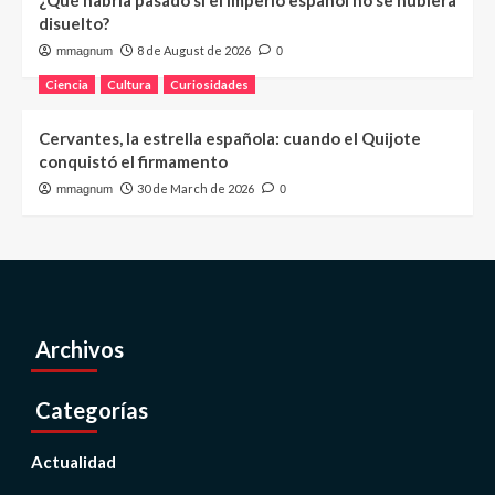
¿Qué habría pasado si el imperio español no se hubiera
disuelto?
8 de August de 2026
mmagnum
0
Ciencia
Cultura
Curiosidades
Cervantes, la estrella española: cuando el Quijote
conquistó el firmamento
30 de March de 2026
mmagnum
0
Archivos
Categorías
Actualidad