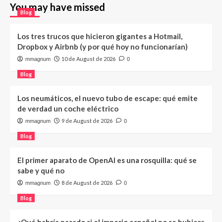
You may have missed
Blog
Los tres trucos que hicieron gigantes a Hotmail,
Dropbox y Airbnb (y por qué hoy no funcionarían)
10 de August de 2026
mmagnum
0
Blog
Los neumáticos, el nuevo tubo de escape: qué emite
de verdad un coche eléctrico
9 de August de 2026
mmagnum
0
Blog
El primer aparato de OpenAI es una rosquilla: qué se
sabe y qué no
8 de August de 2026
mmagnum
0
Blog