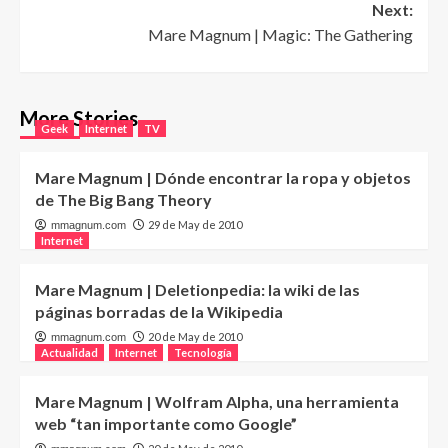
Next:
Mare Magnum | Magic: The Gathering
More Stories
Geek
Internet
TV
Mare Magnum | Dónde encontrar la ropa y objetos
de The Big Bang Theory
29 de May de 2010
mmagnum.com
Internet
Mare Magnum | Deletionpedia: la wiki de las
páginas borradas de la Wikipedia
20 de May de 2010
mmagnum.com
Actualidad
Internet
Tecnología
Mare Magnum | Wolfram Alpha, una herramienta
web “tan importante como Google”