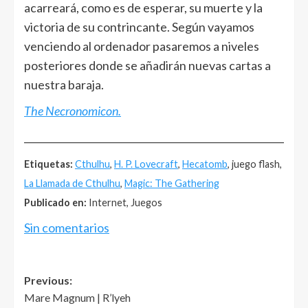
acarreará, como es de esperar, su muerte y la
victoria de su contrincante. Según vayamos
venciendo al ordenador pasaremos a niveles
posteriores donde se añadirán nuevas cartas a
nuestra baraja.
The Necronomicon.
______________________________________________________
Etiquetas:
Cthulhu
,
H. P. Lovecraft
,
Hecatomb
, juego flash,
La Llamada de Cthulhu
,
Magic: The Gathering
Publicado en:
Internet, Juegos
Sin comentarios
Post
Previous:
Mare Magnum | R’lyeh
navigation