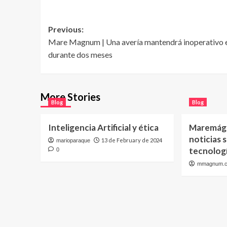
Post
Previous:
Mare Magnum | Una avería mantendrá inoperativo 
navigation
durante dos meses
More Stories
Blog
Blog
Inteligencia Artificial y ética
Maremágn
noticias 
13 de February de 2024
marioparaque
tecnolog
0
mmagnum.