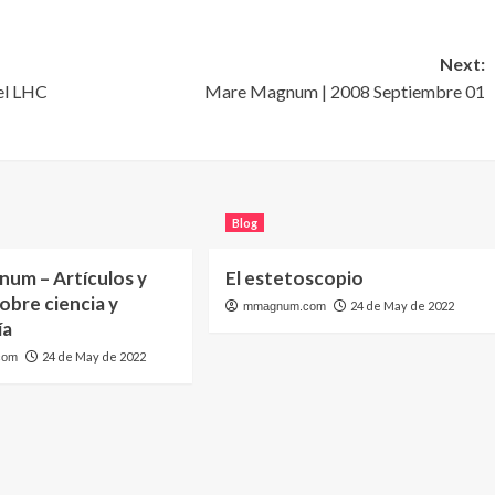
Next:
el LHC
Mare Magnum | 2008 Septiembre 01
Blog
um – Artículos y
El estetoscopio
sobre ciencia y
24 de May de 2022
mmagnum.com
ía
24 de May de 2022
com