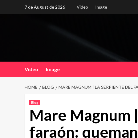
Skip
7 de August de 2026
Video
Image
to
content
Video
Image
HOME
BLOG
MARE MAGNUM | LA SERPIENTE DEL
Blog
Mare Magnum | 
faraón: queman