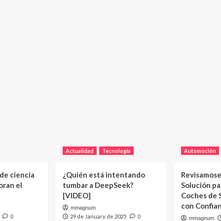
Actualidad
Tecnología
Automoción
 de ciencia
¿Quién está intentando
Revisamose
oran el
tumbar a DeepSeek?
Solución p
[VIDEO]
Coches de
con Confia
mmagnum
29 de January de 2025
0
0
mmagnum