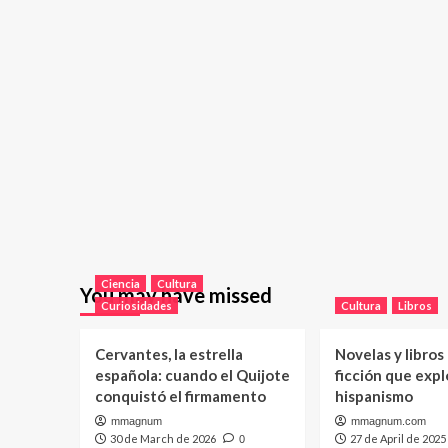
Ciencia
Cultura
You may have missed
Curiosidades
Cultura
Libros
Cervantes, la estrella
Novelas y libros
española: cuando el Quijote
ficción que expl
conquistó el firmamento
hispanismo
mmagnum
mmagnum.com
30 de March de 2026
27 de April de 2025
0