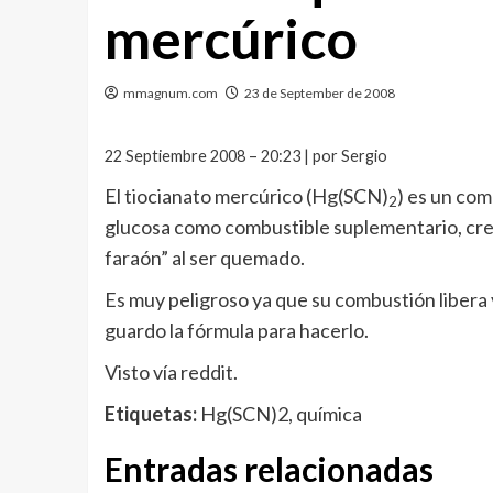
mercúrico
mmagnum.com
23 de September de 2008
22 Septiembre 2008 – 20:23 | por Sergio
El tiocianato mercúrico (Hg(SCN)
) es un co
2
glucosa como combustible suplementario, crea
faraón” al ser quemado.
Es muy peligroso ya que su combustión libera
guardo la fórmula para hacerlo.
Visto vía reddit.
Etiquetas:
Hg(SCN)2, química
Entradas relacionadas