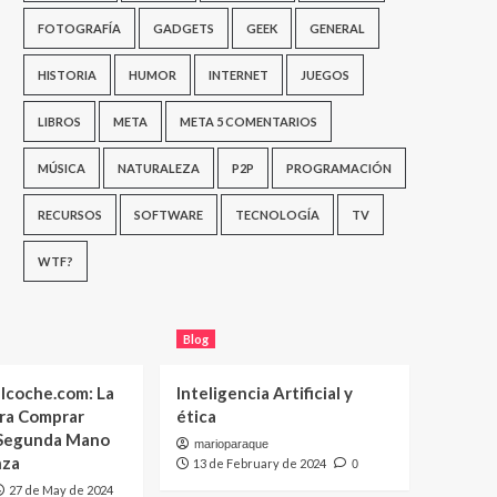
FOTOGRAFÍA
GADGETS
GEEK
GENERAL
HISTORIA
HUMOR
INTERNET
JUEGOS
LIBROS
META
META 5 COMENTARIOS
MÚSICA
NATURALEZA
P2P
PROGRAMACIÓN
RECURSOS
SOFTWARE
TECNOLOGÍA
TV
WTF?
Blog
lcoche.com: La
Inteligencia Artificial y
ara Comprar
ética
 Segunda Mano
marioparaque
nza
13 de February de 2024
0
27 de May de 2024