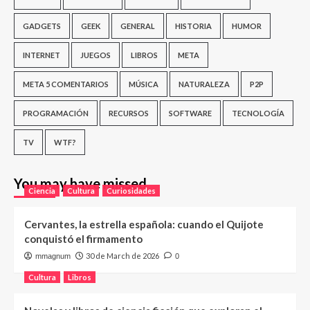
GADGETS
GEEK
GENERAL
HISTORIA
HUMOR
INTERNET
JUEGOS
LIBROS
META
META 5 COMENTARIOS
MÚSICA
NATURALEZA
P2P
PROGRAMACIÓN
RECURSOS
SOFTWARE
TECNOLOGÍA
TV
WTF?
You may have missed
Ciencia
Cultura
Curiosidades
Cervantes, la estrella española: cuando el Quijote
conquistó el firmamento
30 de March de 2026
mmagnum
0
Cultura
Libros