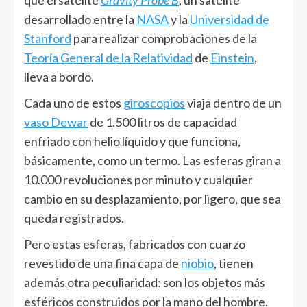
que el satélite
Gravity Probe B
, un satélite
desarrollado entre la
NASA
y la
Universidad de
Stanford
para realizar comprobaciones de la
Teoría General de la Relatividad
de
Einstein
,
lleva a bordo.
Cada uno de estos
giroscopios
viaja dentro de un
vaso Dewar
de 1.500 litros de capacidad
enfriado con helio líquido y que funciona,
básicamente, como un termo. Las esferas giran a
10.000 revoluciones por minuto y cualquier
cambio en su desplazamiento, por ligero, que sea
queda registrados.
Pero estas esferas, fabricados con cuarzo
revestido de una fina capa de
niobio
, tienen
además otra peculiaridad: son los objetos más
esféricos construidos por la mano del hombre.