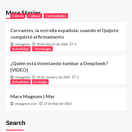
More Stories
Ciencia
Cultura
Curiosidades
Cervantes, la estrella española: cuando el Quijote
conquistó el firmamento
30 de March de 2026
mmagnum
0
Actualidad
Tecnología
¿Quién está intentando tumbar a DeepSeek?
[VIDEO]
29 de January de 2025
mmagnum
0
Actualidad
Ecología
Mare Magnum | Mar
27 de May de 2010
mmagnum.com
Search