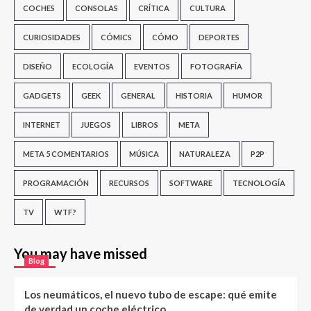
COCHES
CONSOLAS
CRÍTICA
CULTURA
CURIOSIDADES
CÓMICS
CÓMO
DEPORTES
DISEÑO
ECOLOGÍA
EVENTOS
FOTOGRAFÍA
GADGETS
GEEK
GENERAL
HISTORIA
HUMOR
INTERNET
JUEGOS
LIBROS
META
META 5 COMENTARIOS
MÚSICA
NATURALEZA
P2P
PROGRAMACIÓN
RECURSOS
SOFTWARE
TECNOLOGÍA
TV
WTF?
You may have missed
Blog
Los neumáticos, el nuevo tubo de escape: qué emite
de verdad un coche eléctrico