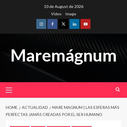
Skip
10 de August de 2026
to
Video
Image
content
Instagram
Facebook
Twitter
Linkedin
Youtube
Maremágnum
Primary
Menu
HOME
ACTUALIDAD
MARE MAGNUM | LAS ESFERAS MÁS
PERFECTAS JAMÁS CREADAS POR EL SER HUMANO