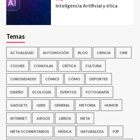
Inteligencia Artificial y ética
Temas
ACTUALIDAD
AUTOMOCIÓN
BLOG
CIENCIA
CINE
COCHES
CONSOLAS
CRÍTICA
CULTURA
CURIOSIDADES
CÓMICS
CÓMO
DEPORTES
DISEÑO
ECOLOGÍA
EVENTOS
FOTOGRAFÍA
GADGETS
GEEK
GENERAL
HISTORIA
HUMOR
INTERNET
JUEGOS
LIBROS
META
META 5 COMENTARIOS
MÚSICA
NATURALEZA
P2P