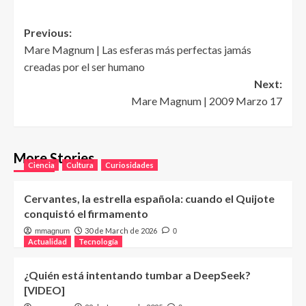
Post
Previous:
Mare Magnum | Las esferas más perfectas jamás
navigation
creadas por el ser humano
Next:
Mare Magnum | 2009 Marzo 17
More Stories
Ciencia
Cultura
Curiosidades
Cervantes, la estrella española: cuando el Quijote
conquistó el firmamento
30 de March de 2026
mmagnum
0
Actualidad
Tecnología
¿Quién está intentando tumbar a DeepSeek?
[VIDEO]