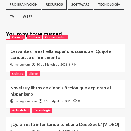
PROGRAMACIÓN
RECURSOS
SOFTWARE
TECNOLOGÍA
TV
WTF?
You may have missed
Ciencia
Cultura
Curiosidades
Cervantes, la estrella española: cuando el Quijote
conquistó el firmamento
30 de March de 2026
mmagnum
0
Cultura
Libros
Novelas y libros de ciencia ficción que exploran el
hispanismo
27 de April de 2025
mmagnum.com
0
Actualidad
Tecnología
¿Quién está intentando tumbar a DeepSeek? [VIDEO]