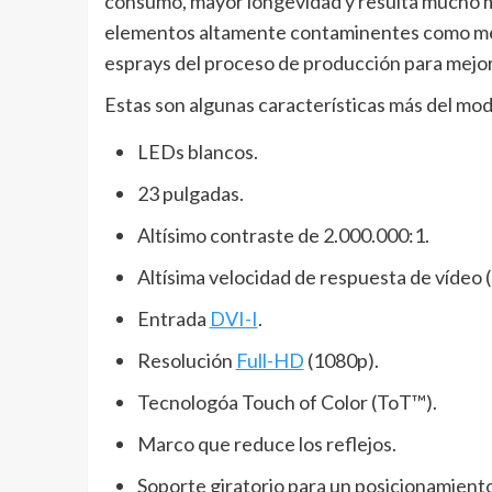
consumo, mayor longevidad y resulta mucho m
elementos altamente contaminentes como merc
esprays del proceso de producción para mejora
Estas son algunas características más del mod
LEDs blancos.
23 pulgadas.
Altísimo contraste de 2.000.000:1.
Altísima velocidad de respuesta de vídeo 
Entrada
DVI-I
.
Resolución
Full-HD
(1080p).
Tecnologóa Touch of Color (ToT™).
Marco que reduce los reflejos.
Soporte giratorio para un posicionamiento