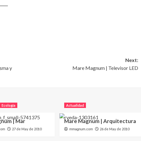
____
Next:
asma y
Mare Magnum | Televisor LED
Ecología
Actualidad
num | Mar
Mare Magnum | Arquitectura
27 de May de 2010
26 de May de 2010
com
mmagnum.com