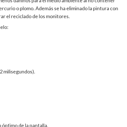
enos dañinos para el medio ambiente al no contener
urio o plomo. Además se ha eliminado la pintura con
r el reciclado de los monitores.
elo:
(2 milisegundos).
 óptimo de la pantalla.