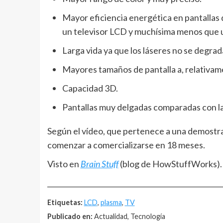
Mayor eficiencia energética en pantallas 
un televisor LCD y muchísima menos que 
Larga vida ya que los láseres no se degrad
Mayores tamaños de pantalla a, relativame
Capacidad 3D.
Pantallas muy delgadas comparadas con la
Según el vídeo, que pertenece a una demostrac
comenzar a comercializarse en 18 meses.
Visto en
Brain Stuff
(blog de HowStuffWorks).
__________________________________________________
Etiquetas:
LCD
,
plasma
,
TV
Publicado en:
Actualidad, Tecnología