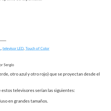
____
L
,
televisor LED
,
Touch of Color
or Sergio
verde, otro azul y otro rojo) que se proyectan desde el
 estos televisores serían las siguientes:
cluso en grandes tamaños.