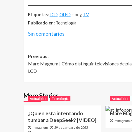
__________________________________________________
Etiquetas:
LCD
,
OLED
, sony,
TV
Publicado en:
Tecnología
Sin comentarios
Post
Previous:
Mare Magnum | Cómo distinguir televisiones de pl
navigation
LCD
More Stories
Actualidad
Tecnología
Actualidad
¿Quién está intentando
Mare Mag
tumbar a DeepSeek? [VIDEO]
mmagnum.
29 de January de 2025
mmagnum