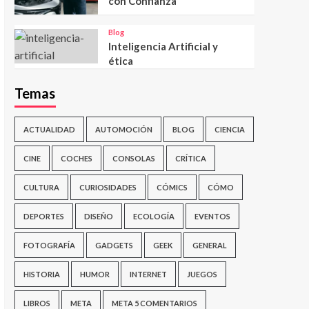
con Confianza
Blog
Inteligencia Artificial y
ética
Temas
ACTUALIDAD
AUTOMOCIÓN
BLOG
CIENCIA
CINE
COCHES
CONSOLAS
CRÍTICA
CULTURA
CURIOSIDADES
CÓMICS
CÓMO
DEPORTES
DISEÑO
ECOLOGÍA
EVENTOS
FOTOGRAFÍA
GADGETS
GEEK
GENERAL
HISTORIA
HUMOR
INTERNET
JUEGOS
LIBROS
META
META 5 COMENTARIOS