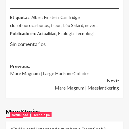
______________________________________________________
Etiquetas:
Albert Einstein, Camfridge,
clorofluorocarbonos, freón, Léo Szilárd, nevera
Publicado en:
Actualidad, Ecología, Tecnología
Sin comentarios
Post
Previous:
Mare Magnum | Large Hadrone Collider
navigation
Next:
Mare Magnum | Maeslantkering
More Stories
Actualidad
Tecnología
¿Quién está intentando tumbar a DeepSeek?