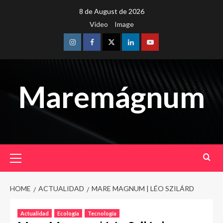
Skip
8 de August de 2026
to
Video
Image
content
Instagram
Facebook
Twitter
Linkedin
Youtube
Maremágnum
Primary
Menu
HOME
ACTUALIDAD
MARE MAGNUM | LÉO SZILÁRD
Actualidad
Ecología
Tecnología