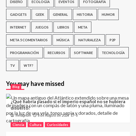
DISEÑO
ECOLOGÍA
EVENTOS
FOTOGRAFÍA
GADGETS
GEEK
GENERAL
HISTORIA
HUMOR
INTERNET
JUEGOS
LIBROS
META
META 5 COMENTARIOS
MÚSICA
NATURALEZA
P2P
PROGRAMACIÓN
RECURSOS
SOFTWARE
TECNOLOGÍA
TV
WTF?
You may have missed
Blog
¿Qué habría pasado si el imperio español no se hubiera
disuelto?
8 de August de 2026
mmagnum
0
Ciencia
Cultura
Curiosidades