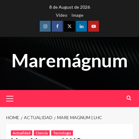
Skip
8 de August de 2026
to
Video
Image
content
Instagram
Facebook
Twitter
Linkedin
Youtube
Maremágnum
Primary
Menu
HOME
ACTUALIDAD
MARE MAGNUM | LHC
Actualidad
Ciencia
Tecnología