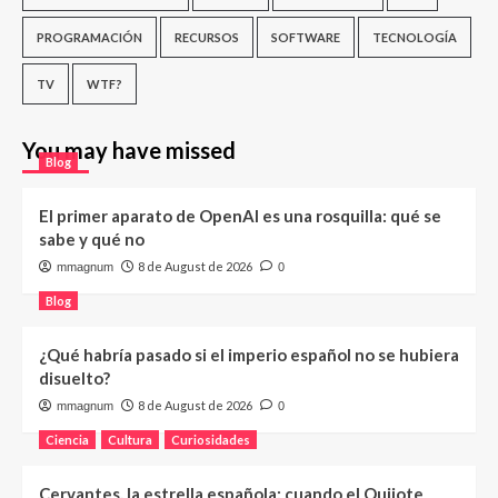
PROGRAMACIÓN
RECURSOS
SOFTWARE
TECNOLOGÍA
TV
WTF?
You may have missed
Blog
El primer aparato de OpenAI es una rosquilla: qué se
sabe y qué no
8 de August de 2026
mmagnum
0
Blog
¿Qué habría pasado si el imperio español no se hubiera
disuelto?
8 de August de 2026
mmagnum
0
Ciencia
Cultura
Curiosidades
Cervantes, la estrella española: cuando el Quijote