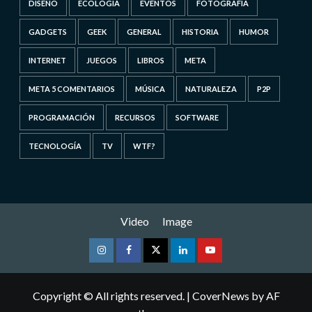
DISEÑO
ECOLOGÍA
EVENTOS
FOTOGRAFÍA
GADGETS
GEEK
GENERAL
HISTORIA
HUMOR
INTERNET
JUEGOS
LIBROS
META
META 5 COMENTARIOS
MÚSICA
NATURALEZA
P2P
PROGRAMACIÓN
RECURSOS
SOFTWARE
TECNOLOGÍA
TV
WTF?
Video
Image
Instagram
Facebook
Twitter
Linkedin
Youtube
Copyright © All rights reserved.
|
CoverNews
by AF