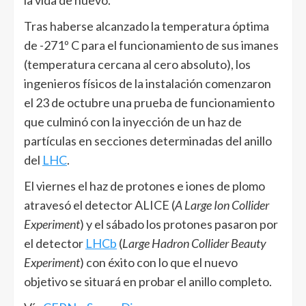
la vida de nuevo.
Tras haberse alcanzado la temperatura óptima
de -271º C para el funcionamiento de sus imanes
(temperatura cercana al cero absoluto), los
ingenieros físicos de la instalación comenzaron
el 23 de octubre una prueba de funcionamiento
que culminó con la inyección de un haz de
partículas en secciones determinadas del anillo
del
LHC
.
El viernes el haz de protones e iones de plomo
atravesó el detector ALICE (
A Large Ion Collider
Experiment
) y el sábado los protones pasaron por
el detector
LHCb
(
Large Hadron Collider Beauty
Experiment
) con éxito con lo que el nuevo
objetivo se situará en probar el anillo completo.