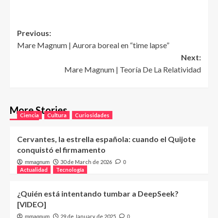
Post
Previous:
Mare Magnum | Aurora boreal en “time lapse”
navigation
Next:
Mare Magnum | Teoría De La Relatividad
More Stories
Ciencia
Cultura
Curiosidades
Cervantes, la estrella española: cuando el Quijote
conquistó el firmamento
30 de March de 2026
mmagnum
0
Actualidad
Tecnología
¿Quién está intentando tumbar a DeepSeek?
[VIDEO]
29 de January de 2025
mmagnum
0