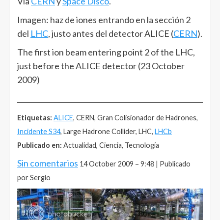
Vía
CERN
y
Space Disco
.
Imagen: haz de iones entrando en la sección 2
del
LHC
, justo antes del detector ALICE (
CERN
).
The first ion beam entering point 2 of the LHC,
just before the ALICE detector (23 October
2009)
______________________________________________________
Etiquetas:
ALICE
, CERN, Gran Colisionador de Hadrones,
Incidente S34
, Large Hadrone Collider, LHC,
LHCb
Publicado en:
Actualidad, Ciencia, Tecnología
Sin comentarios
14 October 2009 – 9:48 | Publicado
por Sergio