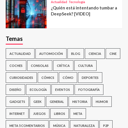
Actualidad
Tecnología
¿Quién está intentando tumbar a
DeepSeek? [VIDEO]
Temas
ACTUALIDAD
AUTOMOCIÓN
BLOG
CIENCIA
CINE
COCHES
CONSOLAS
CRÍTICA
CULTURA
CURIOSIDADES
CÓMICS
CÓMO
DEPORTES
DISEÑO
ECOLOGÍA
EVENTOS
FOTOGRAFÍA
GADGETS
GEEK
GENERAL
HISTORIA
HUMOR
INTERNET
JUEGOS
LIBROS
META
META 5 COMENTARIOS
MÚSICA
NATURALEZA
P2P