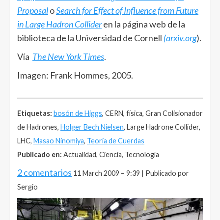
Proposal
o
Search for Effect of Influence from Future
in Large Hadron Collider
en la página web de la
biblioteca de la Universidad de Cornell
(arxiv.org
).
Vía
The New York Times
.
Imagen: Frank Hommes, 2005.
______________________________________________________
Etiquetas:
bosón de Higgs
, CERN, física, Gran Colisionador
de Hadrones,
Holger Bech Nielsen
, Large Hadrone Collider,
LHC,
Masao Ninomiya
,
Teoría de Cuerdas
Publicado en:
Actualidad, Ciencia, Tecnología
2 comentarios
11 March 2009 – 9:39 | Publicado por
Sergio