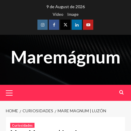
Skip
9 de August de 2026
to
Video
Image
content
Instagram
Facebook
Twitter
Linkedin
Youtube
Maremágnum
Primary
Menu
HOME
CURIOSIDADES
MARE MAGNUM | LUZÓN
Curiosidades