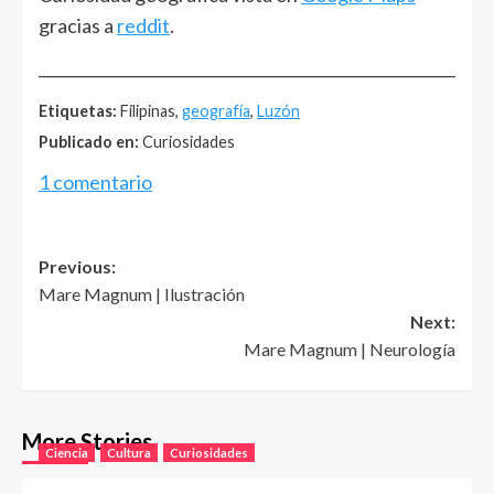
gracias a
reddit
.
______________________________________________________
Etiquetas:
Filipinas,
geografía
,
Luzón
Publicado en:
Curiosidades
1 comentario
Post
Previous:
Mare Magnum | Ilustración
navigation
Next:
Mare Magnum | Neurología
More Stories
Ciencia
Cultura
Curiosidades