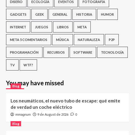
DISEÑO
ECOLOGÍA
EVENTOS
FOTOGRAFÍA
GADGETS
GEEK
GENERAL
HISTORIA
HUMOR
INTERNET
JUEGOS
LIBROS
META
META 5 COMENTARIOS
MÚSICA
NATURALEZA
P2P
PROGRAMACIÓN
RECURSOS
SOFTWARE
TECNOLOGÍA
TV
WTF?
You may have missed
Blog
Los neumáticos, el nuevo tubo de escape: qué emite
de verdad un coche eléctrico
9 de August de 2026
mmagnum
0
Blog