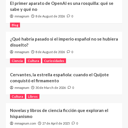
El primer aparato de OpenAI es una rosquilla: qué se
sabe y qué no
8 de August de 2026
mmagnum
0
Blog
¿Qué habría pasado si el imperio español no se hubiera
disuelto?
8 de August de 2026
mmagnum
0
Ciencia
Cultura
Curiosidades
Cervantes, la estrella española: cuando el Quijote
conquistó el firmamento
30 de March de 2026
mmagnum
0
Cultura
Libros
Novelas y libros de ciencia ficción que exploran el
hispanismo
27 de April de 2025
mmagnum.com
0