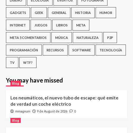
DISEÑO
ECOLOGÍA
EVENTOS
FOTOGRAFÍA
GADGETS
GEEK
GENERAL
HISTORIA
HUMOR
INTERNET
JUEGOS
LIBROS
META
META 5 COMENTARIOS
MÚSICA
NATURALEZA
P2P
PROGRAMACIÓN
RECURSOS
SOFTWARE
TECNOLOGÍA
TV
WTF?
You may have missed
Blog
Los neumáticos, el nuevo tubo de escape: qué emite
de verdad un coche eléctrico
9 de August de 2026
mmagnum
0
Blog