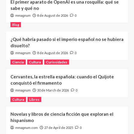
El primer aparato de OpenAI es una rosquilla: qué se
sabe y qué no
8 de August de 2026
mmagnum
0
Blog
¿Qué habría pasado si el imperio español no se hubiera
disuelto?
8 de August de 2026
mmagnum
0
Ciencia
Cultura
Curiosidades
Cervantes, la estrella española: cuando el Quijote
conquistó el firmamento
30 de March de 2026
mmagnum
0
Cultura
Libros
Novelas y libros de ciencia ficción que exploran el
hispanismo
27 de April de 2025
mmagnum.com
0