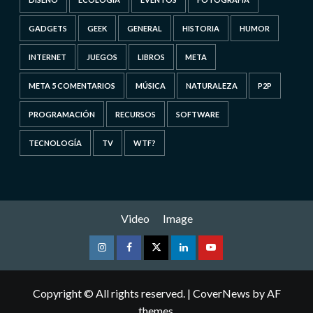
GADGETS
GEEK
GENERAL
HISTORIA
HUMOR
INTERNET
JUEGOS
LIBROS
META
META 5 COMENTARIOS
MÚSICA
NATURALEZA
P2P
PROGRAMACIÓN
RECURSOS
SOFTWARE
TECNOLOGÍA
TV
WTF?
Video
Image
Instagram
Facebook
Twitter
Linkedin
Youtube
Copyright © All rights reserved.
|
CoverNews
by AF
themes.