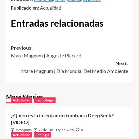
Publicado en:
Actualidad
Entradas relacionadas
Post
Previous:
Mare Magnum | Auguste Piccard
navigation
Next:
Mare Magnum | Día Mundial Del Medio Ambiente
More Stories
Actualidad
Tecnología
¿Quién está intentando tumbar a DeepSeek?
[VIDEO]
29 de January de 2025
mmagnum
0
Actualidad
Ecología