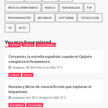
META 5 COMENTARIOS
MÚSICA
NATURALEZA
P2P
PROGRAMACIÓN
RECURSOS
SOFTWARE
TECNOLOGÍA
TV
WTF?
You may have missed
Ciencia
Cultura
Curiosidades
Cervantes, la estrella española: cuando el Quijote
conquistó el firmamento
30 de March de 2026
mmagnum
0
Cultura
Libros
Novelas y libros de ciencia ficción que exploran el
hispanismo
27 de April de 2025
mmagnum.com
0
Actualidad
Tecnología