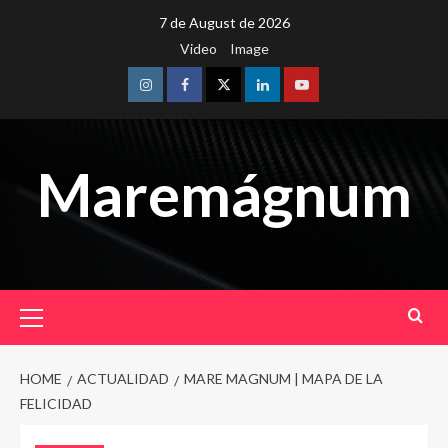
Skip
7 de August de 2026
to
Video
Image
content
Instagram
Facebook
Twitter
Linkedin
Youtube
Maremágnum
Primary
Menu
HOME
ACTUALIDAD
MARE MAGNUM | MAPA DE LA
FELICIDAD