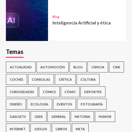
Blog
Inteligencia Artificial y ética
Temas
ACTUALIDAD
AUTOMOCIÓN
BLOG
CIENCIA
CINE
COCHES
CONSOLAS
CRÍTICA
CULTURA
CURIOSIDADES
CÓMICS
CÓMO
DEPORTES
DISEÑO
ECOLOGÍA
EVENTOS
FOTOGRAFÍA
GADGETS
GEEK
GENERAL
HISTORIA
HUMOR
INTERNET
JUEGOS
LIBROS
META