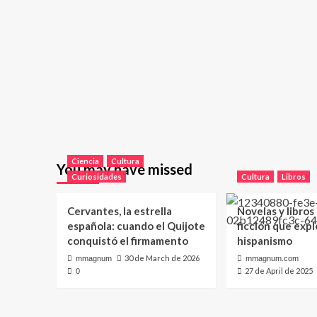
Ciencia
Cultura
You may have missed
Curiosidades
Cultura
Libros
Cervantes, la estrella
Novelas y libros
española: cuando el Quijote
ficción que expl
conquistó el firmamento
hispanismo
30 de March de 2026
mmagnum
mmagnum.com
27 de April de 2025
0