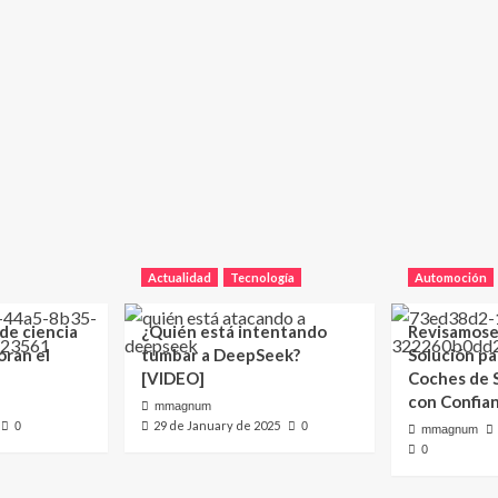
Actualidad
Tecnología
Automoción
 de ciencia
¿Quién está intentando
Revisamose
oran el
tumbar a DeepSeek?
Solución p
[VIDEO]
Coches de
con Confia
mmagnum
29 de January de 2025
0
0
mmagnum
0