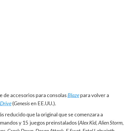
e de accesorios para consolas
Blaze
para volver a
Drive
(
Genesis
en EE.UU.).
s reducido que la original que se comenzara a
 mandos y 15 juegos preinstalados (
Alex Kid, Alien Storm,
ns, Crack Down, Decap Attack, E Swat, Fatal Labyrinth,