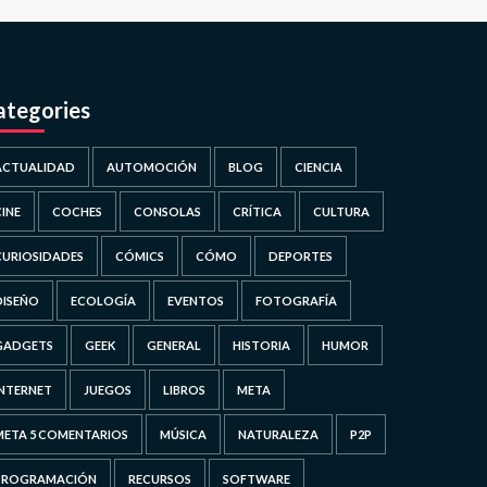
ategories
ACTUALIDAD
AUTOMOCIÓN
BLOG
CIENCIA
CINE
COCHES
CONSOLAS
CRÍTICA
CULTURA
CURIOSIDADES
CÓMICS
CÓMO
DEPORTES
DISEÑO
ECOLOGÍA
EVENTOS
FOTOGRAFÍA
GADGETS
GEEK
GENERAL
HISTORIA
HUMOR
INTERNET
JUEGOS
LIBROS
META
META 5 COMENTARIOS
MÚSICA
NATURALEZA
P2P
PROGRAMACIÓN
RECURSOS
SOFTWARE