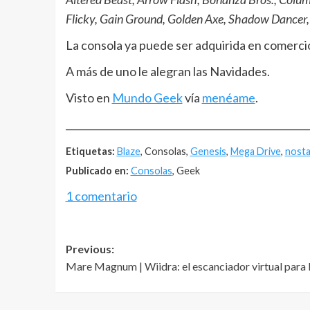
Flicky, Gain Ground, Golden Axe, Shadow Dancer,
La consola ya puede ser adquirida en comerc
A más de uno le alegran las Navidades.
Visto en
Mundo Geek
vía
menéame
.
__________________________________________________
Etiquetas:
Blaze
, Consolas,
Genesis
,
Mega Drive
,
nosta
Publicado en:
Consolas
, Geek
1 comentario
Post
Previous:
Mare Magnum | Wiidra: el escanciador virtual para 
navigation