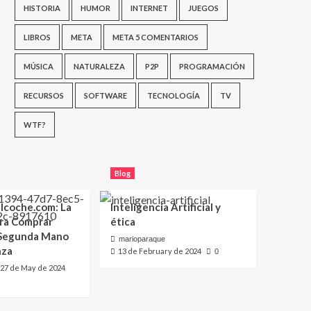
HISTORIA
HUMOR
INTERNET
JUEGOS
LIBROS
META
META 5 COMENTARIOS
MÚSICA
NATURALEZA
P2P
PROGRAMACIÓN
RECURSOS
SOFTWARE
TECNOLOGÍA
TV
WTF?
Blog
lcoche.com: La
Inteligencia Artificial y
ara Comprar
ética
 Segunda Mano
marioparaque
nza
13 de February de 2024
0
27 de May de 2024