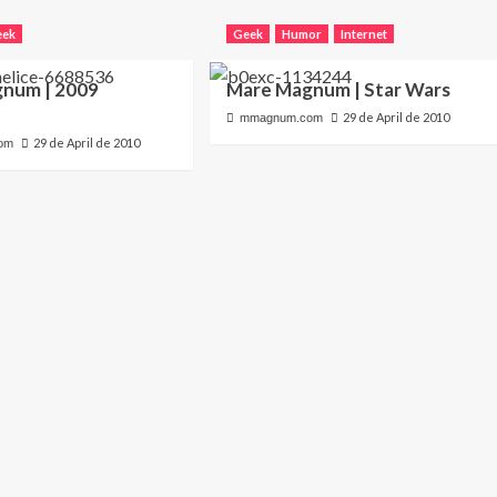
eek
Geek
Humor
Internet
num | 2009
Mare Magnum | Star Wars
29 de April de 2010
mmagnum.com
29 de April de 2010
om