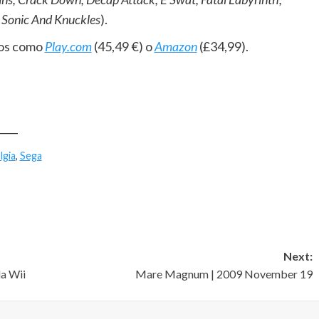
 Sonic And Knuckles
).
ios como
Play.com
(45,49 €) o
Amazon
(£34,99).
____
lgia
,
Sega
Next:
la Wii
Mare Magnum | 2009 November 19