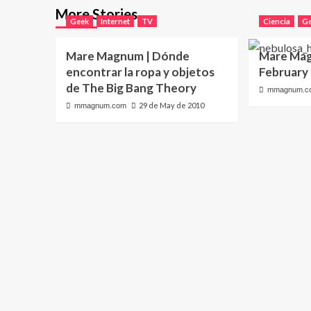
More Stories
Geek
Internet
TV
Ciencia
G
Mare Magnum | Dónde
Mare Mag
encontrar la ropa y objetos
February
de The Big Bang Theory
mmagnum.c
29 de May de 2010
mmagnum.com