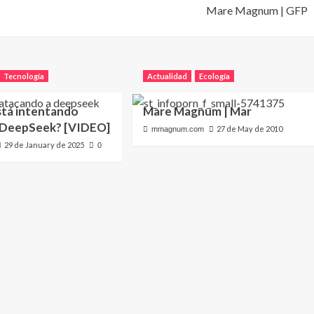
Mare Magnum | GFP
Tecnología
Actualidad
Ecología
stá intentando
Mare Magnum | Mar
 DeepSeek? [VIDEO]
27 de May de 2010
mmagnum.com
29 de January de 2025
0