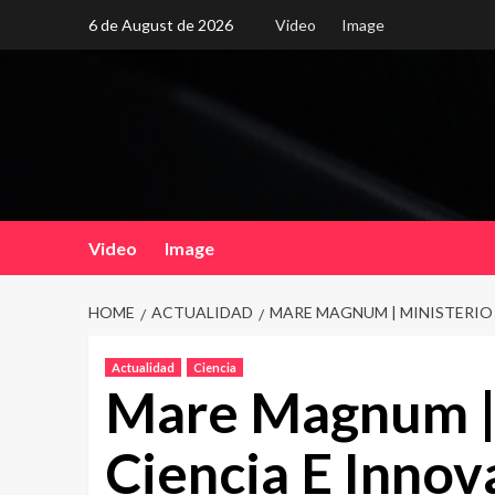
Skip
6 de August de 2026
Video
Image
to
content
Video
Image
HOME
ACTUALIDAD
MARE MAGNUM | MINISTERIO 
Actualidad
Ciencia
Mare Magnum | 
Ciencia E Innov