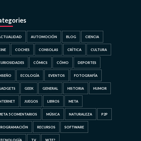
ategories
ACTUALIDAD
AUTOMOCIÓN
BLOG
CIENCIA
CINE
COCHES
CONSOLAS
CRÍTICA
CULTURA
CURIOSIDADES
CÓMICS
CÓMO
DEPORTES
DISEÑO
ECOLOGÍA
EVENTOS
FOTOGRAFÍA
GADGETS
GEEK
GENERAL
HISTORIA
HUMOR
INTERNET
JUEGOS
LIBROS
META
META 5 COMENTARIOS
MÚSICA
NATURALEZA
P2P
PROGRAMACIÓN
RECURSOS
SOFTWARE
TECNOLOGÍA
TV
WTF?