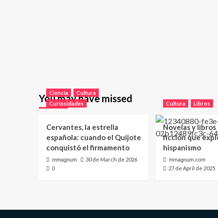
Ciencia
Cultura
You may have missed
Curiosidades
Cultura
Libros
Cervantes, la estrella
Novelas y libros
española: cuando el Quijote
ficción que expl
conquistó el firmamento
hispanismo
30 de March de 2026
mmagnum
mmagnum.com
27 de April de 2025
0