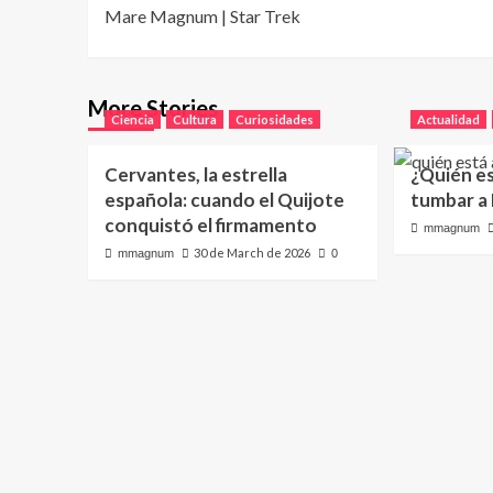
Mare Magnum | Star Trek
navigation
More Stories
Ciencia
Cultura
Curiosidades
Actualidad
Cervantes, la estrella
¿Quién e
española: cuando el Quijote
tumbar a
conquistó el firmamento
mmagnum
30 de March de 2026
mmagnum
0