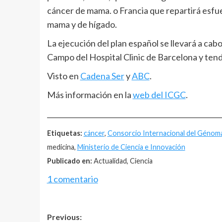
cáncer de mama. o Francia que repartirá esfu
mama y de hígado.
La ejecución del plan español se llevará a cabo
Campo del Hospital Clinic de Barcelona y ten
Visto en
Cadena Ser
y
ABC
.
Más información en la
web del ICGC
.
__________________________________________________
Etiquetas:
cáncer
,
Consorcio Internacional del Génoma
medicina,
Ministerio de Ciencia e Innovación
Publicado en:
Actualidad, Ciencia
1 comentario
Post
Previous: