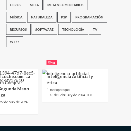
LIBROS
META
META 5 COMENTARIOS
MÚSICA
NATURALEZA
P2P
PROGRAMACIÓN
RECURSOS
SOFTWARE
TECNOLOGÍA
TV
WTF?
Blog
lcoche.com: La
Inteligencia Artificial y
ara Comprar
ética
 Segunda Mano
marioparaque
nza
13 de February de 2024
0
27 de May de 2024