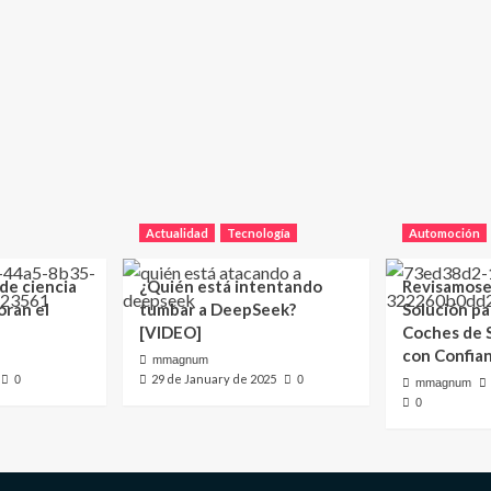
Actualidad
Tecnología
Automoción
 de ciencia
¿Quién está intentando
Revisamose
oran el
tumbar a DeepSeek?
Solución p
[VIDEO]
Coches de
con Confia
mmagnum
29 de January de 2025
0
0
mmagnum
0