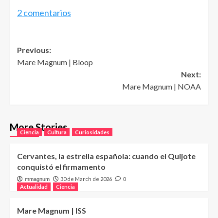
2 comentarios
Post
Previous:
Mare Magnum | Bloop
navigation
Next:
Mare Magnum | NOAA
More Stories
Ciencia
Cultura
Curiosidades
Cervantes, la estrella española: cuando el Quijote
conquistó el firmamento
30 de March de 2026
mmagnum
0
Actualidad
Ciencia
Mare Magnum | ISS