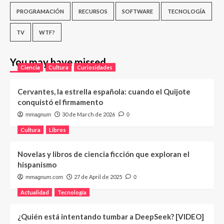
PROGRAMACIÓN
RECURSOS
SOFTWARE
TECNOLOGÍA
TV
WTF?
You may have missed
Ciencia
Cultura
Curiosidades
Cervantes, la estrella española: cuando el Quijote
conquistó el firmamento
30 de March de 2026
mmagnum
0
Cultura
Libros
Novelas y libros de ciencia ficción que exploran el
hispanismo
27 de April de 2025
mmagnum.com
0
Actualidad
Tecnología
¿Quién está intentando tumbar a DeepSeek? [VIDEO]