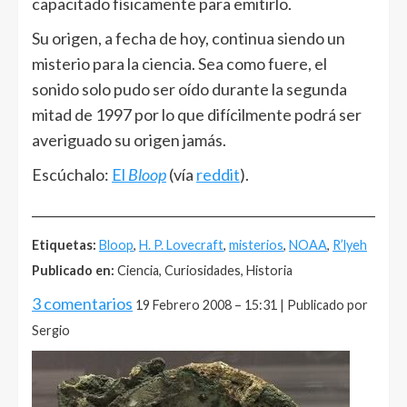
capacitado físicamente para emitirlo.
Su origen, a fecha de hoy, continua siendo un
misterio para la ciencia. Sea como fuere, el
sonido solo pudo ser oído durante la segunda
mitad de 1997 por lo que difícilmente podrá ser
averiguado su origen jamás.
Escúchalo:
El
Bloop
(vía
reddit
).
______________________________________________________
Etiquetas:
Bloop
,
H. P. Lovecraft
,
misterios
,
NOAA
,
R’lyeh
Publicado en:
Ciencia, Curiosidades, Historia
3 comentarios
19 Febrero 2008 – 15:31 | Publicado por
Sergio