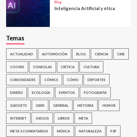
Blog
Inteligencia Artificial y ética
Temas
ACTUALIDAD
AUTOMOCIÓN
BLOG
CIENCIA
CINE
COCHES
CONSOLAS
CRÍTICA
CULTURA
CURIOSIDADES
CÓMICS
CÓMO
DEPORTES
DISEÑO
ECOLOGÍA
EVENTOS
FOTOGRAFÍA
GADGETS
GEEK
GENERAL
HISTORIA
HUMOR
INTERNET
JUEGOS
LIBROS
META
META 5 COMENTARIOS
MÚSICA
NATURALEZA
P2P