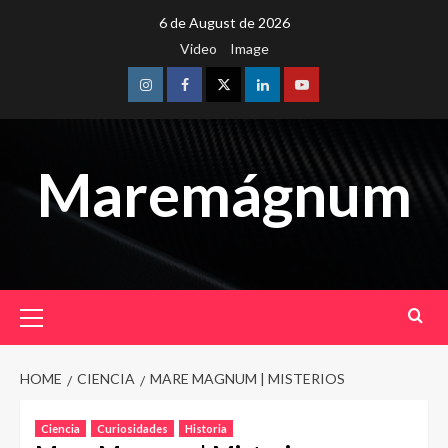
Skip
6 de August de 2026
to
Video
Image
content
Instagram
Facebook
Twitter
Linkedin
Youtube
Maremágnum
Primary
Menu
HOME
CIENCIA
MARE MAGNUM | MISTERIOS
Ciencia
Curiosidades
Historia