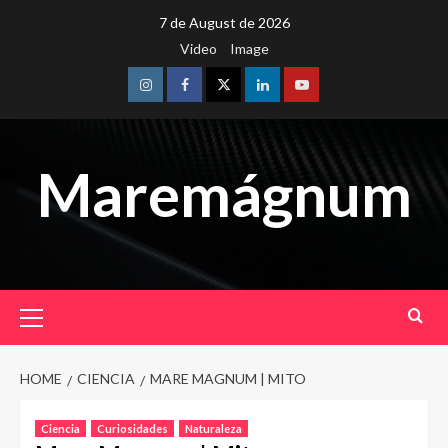
Skip
7 de August de 2026
to
Video
Image
content
Instagram
Facebook
Twitter
Linkedin
Youtube
Maremágnum
Primary
Menu
HOME
CIENCIA
MARE MAGNUM | MITO
Ciencia
Curiosidades
Naturaleza