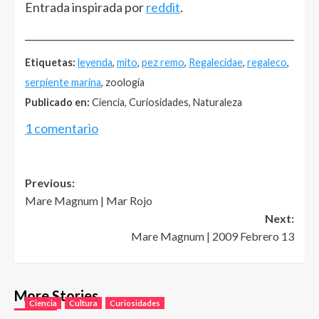
Entrada inspirada por
reddit
.
______________________________________________________
Etiquetas:
leyenda
,
mito
,
pez remo
,
Regalecidae
,
regaleco
,
serpiente marina
, zoología
Publicado en:
Ciencia, Curiosidades, Naturaleza
1 comentario
Post
Previous:
Mare Magnum | Mar Rojo
navigation
Next:
Mare Magnum | 2009 Febrero 13
More Stories
Ciencia
Cultura
Curiosidades