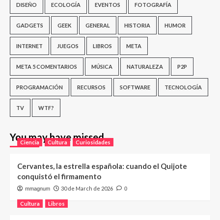
DISEÑO
ECOLOGÍA
EVENTOS
FOTOGRAFÍA
GADGETS
GEEK
GENERAL
HISTORIA
HUMOR
INTERNET
JUEGOS
LIBROS
META
META 5 COMENTARIOS
MÚSICA
NATURALEZA
P2P
PROGRAMACIÓN
RECURSOS
SOFTWARE
TECNOLOGÍA
TV
WTF?
You may have missed
Ciencia
Cultura
Curiosidades
Cervantes, la estrella española: cuando el Quijote
conquistó el firmamento
30 de March de 2026
mmagnum
0
Cultura
Libros