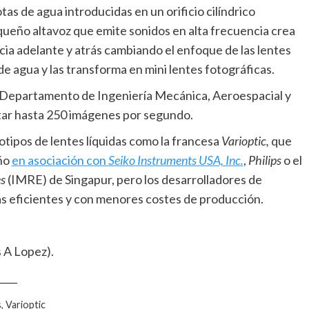
as de agua introducidas en un orificio cilíndrico
queño altavoz que emite sonidos en alta frecuencia crea
cia adelante y atrás cambiando el enfoque de las lentes
 de agua y las transforma en mini lentes fotográficas.
l Departamento de Ingeniería Mecánica, Aeroespacial y
tar hasta 250 imágenes por segundo.
tipos de lentes líquidas como la francesa
Varioptic,
que
año
en asociación con
Seiko Instruments USA, Inc.
,
Philips
o el
es
(IMRE) de Singapur, pero los desarrolladores de
s eficientes y con menores costes de producción.
s A Lopez).
____
, Varioptic