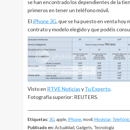
se han encontrado los dependientes de la ti
primeros en tener un teléfono móvil.
El
iPhone 3G
, que se ha puesto en venta hoy m
contrato y modelo elegido y que podéis consulta
Visto en
RTVE Noticias
y
Tu Experto
.
Fotografía superior: REUTERS.
__________________________________________________
Etiquetas:
3G
, apple,
iPhone
, movil,
Movistar
,
Telefónic
Publicado en:
Actualidad, Gadgets, Tecnología