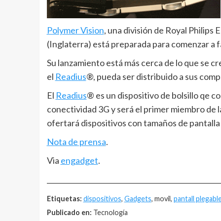
Polymer Vision
, una división de Royal Philip
(Inglaterra) está preparada para comenzar a fa
Su lanzamiento está más cerca de lo que se cr
el
Readius
®, pueda ser distribuido a sus com
El
Readius
® es un dispositivo de bolsillo qe c
conectividad 3G y será el primer miembro de l
ofertará dispositivos con tamaños de pantall
Nota de prensa
.
Via
engadget
.
__________________________________________________
Etiquetas:
dispositivos
,
Gadgets
, movil,
pantall plegabl
Publicado en:
Tecnología