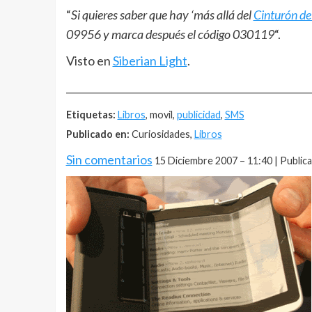
“
Si quieres saber que hay ‘más allá del
Cinturón de
09956 y marca después el código 030119
“.
Visto en
Siberian Light
.
__________________________________________________
Etiquetas:
Libros
, movil,
publicidad
,
SMS
Publicado en:
Curiosidades,
Libros
Sin comentarios
15 Diciembre 2007 – 11:40 | Public