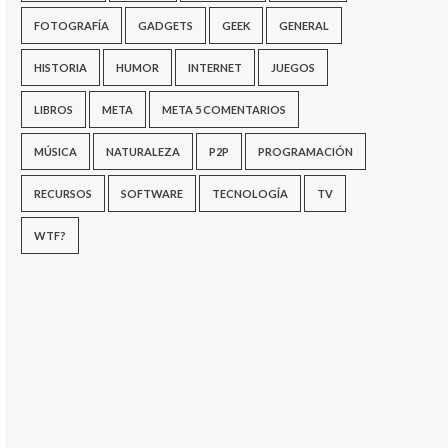
FOTOGRAFÍA
GADGETS
GEEK
GENERAL
HISTORIA
HUMOR
INTERNET
JUEGOS
LIBROS
META
META 5 COMENTARIOS
MÚSICA
NATURALEZA
P2P
PROGRAMACIÓN
RECURSOS
SOFTWARE
TECNOLOGÍA
TV
WTF?