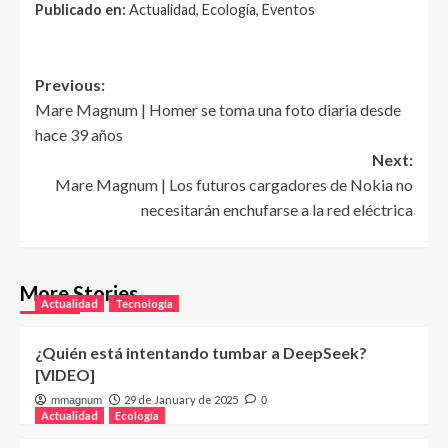
Publicado en:
Actualidad, Ecología, Eventos
Post
Previous:
Mare Magnum | Homer se toma una foto diaria desde
navigation
hace 39 años
Next:
Mare Magnum | Los futuros cargadores de Nokia no
necesitarán enchufarse a la red eléctrica
More Stories
Actualidad
Tecnología
¿Quién está intentando tumbar a DeepSeek?
[VIDEO]
29 de January de 2025
mmagnum
0
Actualidad
Ecología