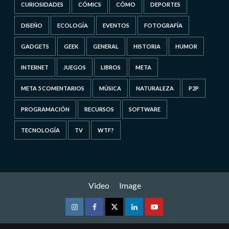
CURIOSIDADES
CÓMICS
CÓMO
DEPORTES
DISEÑO
ECOLOGÍA
EVENTOS
FOTOGRAFÍA
GADGETS
GEEK
GENERAL
HISTORIA
HUMOR
INTERNET
JUEGOS
LIBROS
META
META 5 COMENTARIOS
MÚSICA
NATURALEZA
P2P
PROGRAMACIÓN
RECURSOS
SOFTWARE
TECNOLOGÍA
TV
WTF?
Video
Image
Instagram
Facebook
Twitter
Linkedin
Youtube