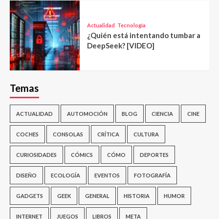
Actualidad
Tecnología
¿Quién está intentando tumbar a
DeepSeek? [VIDEO]
Temas
ACTUALIDAD
AUTOMOCIÓN
BLOG
CIENCIA
CINE
COCHES
CONSOLAS
CRÍTICA
CULTURA
CURIOSIDADES
CÓMICS
CÓMO
DEPORTES
DISEÑO
ECOLOGÍA
EVENTOS
FOTOGRAFÍA
GADGETS
GEEK
GENERAL
HISTORIA
HUMOR
INTERNET
JUEGOS
LIBROS
META