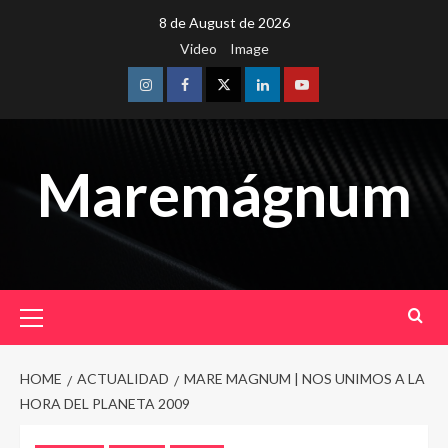
Skip
8 de August de 2026
to
Video
Image
content
Instagram
Facebook
Twitter
Linkedin
Youtube
Maremágnum
Primary
Menu
HOME
ACTUALIDAD
MARE MAGNUM | NOS UNIMOS A LA
HORA DEL PLANETA 2009