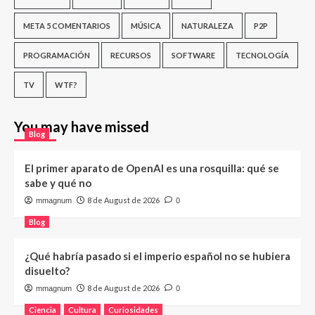
META 5 COMENTARIOS
MÚSICA
NATURALEZA
P2P
PROGRAMACIÓN
RECURSOS
SOFTWARE
TECNOLOGÍA
TV
WTF?
You may have missed
Blog
El primer aparato de OpenAI es una rosquilla: qué se
sabe y qué no
8 de August de 2026
mmagnum
0
Blog
¿Qué habría pasado si el imperio español no se hubiera
disuelto?
8 de August de 2026
mmagnum
0
Ciencia
Cultura
Curiosidades