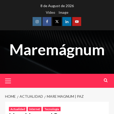
Skip
8 de August de 2026
to
Video
Image
content
Instagram
Facebook
Twitter
Linkedin
Youtube
Maremágnum
Primary
Menu
HOME
ACTUALIDAD
MARE MAGNUM | PAZ
Actualidad
Internet
Tecnología