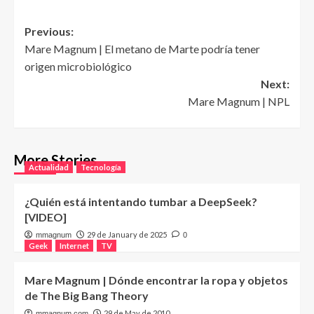
Post
Previous:
Mare Magnum | El metano de Marte podría tener
navigation
origen microbiológico
Next:
Mare Magnum | NPL
More Stories
Actualidad
Tecnología
¿Quién está intentando tumbar a DeepSeek?
[VIDEO]
29 de January de 2025
mmagnum
0
Geek
Internet
TV
Mare Magnum | Dónde encontrar la ropa y objetos
de The Big Bang Theory
29 de May de 2010
mmagnum.com