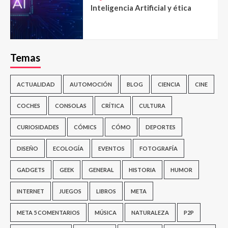
Inteligencia Artificial y ética
Temas
ACTUALIDAD
AUTOMOCIÓN
BLOG
CIENCIA
CINE
COCHES
CONSOLAS
CRÍTICA
CULTURA
CURIOSIDADES
CÓMICS
CÓMO
DEPORTES
DISEÑO
ECOLOGÍA
EVENTOS
FOTOGRAFÍA
GADGETS
GEEK
GENERAL
HISTORIA
HUMOR
INTERNET
JUEGOS
LIBROS
META
META 5 COMENTARIOS
MÚSICA
NATURALEZA
P2P