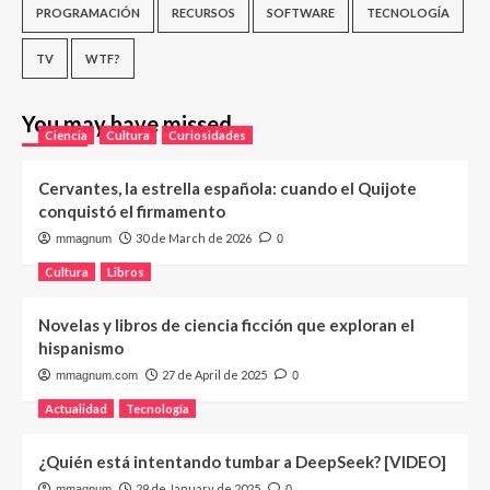
PROGRAMACIÓN
RECURSOS
SOFTWARE
TECNOLOGÍA
TV
WTF?
You may have missed
Ciencia
Cultura
Curiosidades
Cervantes, la estrella española: cuando el Quijote
conquistó el firmamento
30 de March de 2026
mmagnum
0
Cultura
Libros
Novelas y libros de ciencia ficción que exploran el
hispanismo
27 de April de 2025
mmagnum.com
0
Actualidad
Tecnología
¿Quién está intentando tumbar a DeepSeek? [VIDEO]
29 de January de 2025
mmagnum
0