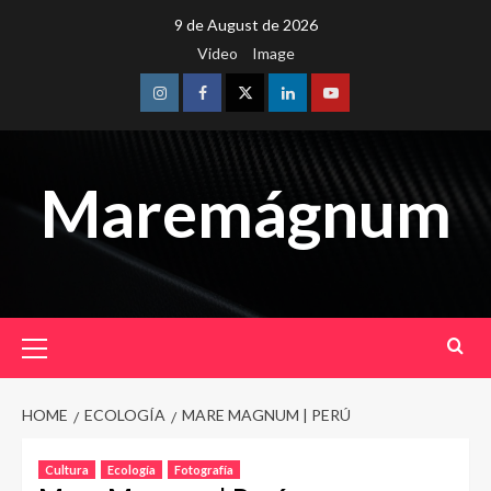
Skip
9 de August de 2026
to
Video
Image
content
Instagram
Facebook
Twitter
Linkedin
Youtube
Maremágnum
Primary
Menu
HOME
ECOLOGÍA
MARE MAGNUM | PERÚ
Cultura
Ecología
Fotografía