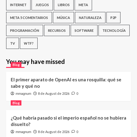
INTERNET
JUEGOS
LIBROS
META
META 5 COMENTARIOS
MÚSICA
NATURALEZA
P2P
PROGRAMACIÓN
RECURSOS
SOFTWARE
TECNOLOGÍA
TV
WTF?
You may have missed
Blog
El primer aparato de OpenAI es una rosquilla: qué se
sabe y qué no
8 de August de 2026
mmagnum
0
Blog
¿Qué habría pasado si el imperio español no se hubiera
disuelto?
8 de August de 2026
mmagnum
0