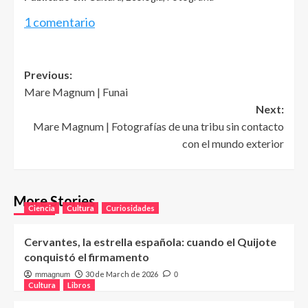
1 comentario
Post
Previous:
Mare Magnum | Funai
navigation
Next:
Mare Magnum | Fotografías de una tribu sin contacto
con el mundo exterior
More Stories
Ciencia
Cultura
Curiosidades
Cervantes, la estrella española: cuando el Quijote
conquistó el firmamento
30 de March de 2026
mmagnum
0
Cultura
Libros