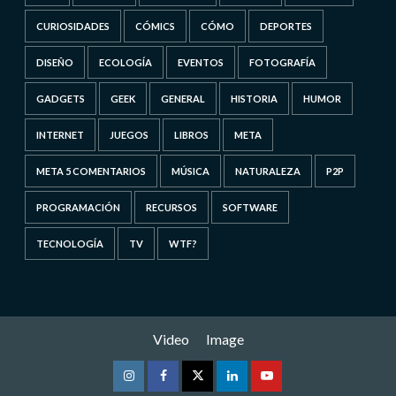
CURIOSIDADES
CÓMICS
CÓMO
DEPORTES
DISEÑO
ECOLOGÍA
EVENTOS
FOTOGRAFÍA
GADGETS
GEEK
GENERAL
HISTORIA
HUMOR
INTERNET
JUEGOS
LIBROS
META
META 5 COMENTARIOS
MÚSICA
NATURALEZA
P2P
PROGRAMACIÓN
RECURSOS
SOFTWARE
TECNOLOGÍA
TV
WTF?
Video
Image
Instagram
Facebook
Twitter
Linkedin
Youtube