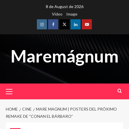
Skip
8 de August de 2026
to
Video
Image
content
Instagram
Facebook
Twitter
Linkedin
Youtube
Maremágnum
Primary
Menu
HOME
CINE
MARE MAGNUM | POSTERS DEL PRÓXIMO
REMAKE DE “CONAN EL BÁRBARO”