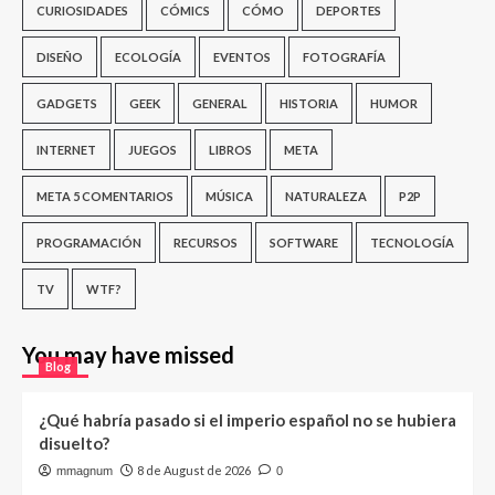
CURIOSIDADES
CÓMICS
CÓMO
DEPORTES
DISEÑO
ECOLOGÍA
EVENTOS
FOTOGRAFÍA
GADGETS
GEEK
GENERAL
HISTORIA
HUMOR
INTERNET
JUEGOS
LIBROS
META
META 5 COMENTARIOS
MÚSICA
NATURALEZA
P2P
PROGRAMACIÓN
RECURSOS
SOFTWARE
TECNOLOGÍA
TV
WTF?
You may have missed
Blog
¿Qué habría pasado si el imperio español no se hubiera
disuelto?
8 de August de 2026
mmagnum
0