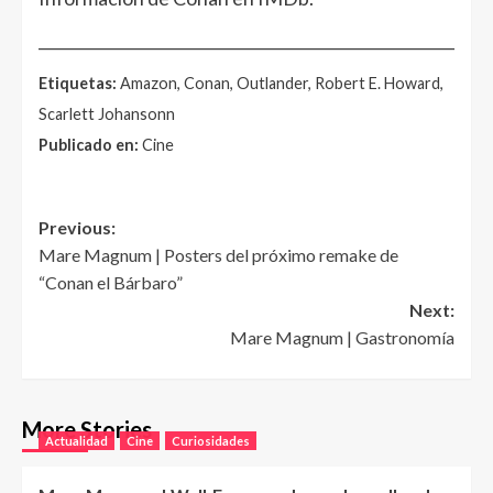
______________________________________________________
Etiquetas:
Amazon, Conan, Outlander, Robert E. Howard,
Scarlett Johansonn
Publicado en:
Cine
Post
Previous:
Mare Magnum | Posters del próximo remake de
navigation
“Conan el Bárbaro”
Next:
Mare Magnum | Gastronomía
More Stories
Actualidad
Cine
Curiosidades