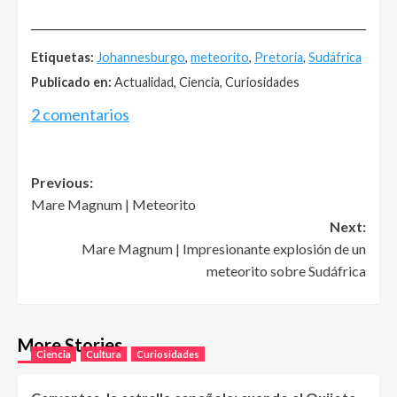
______________________________________________________
Etiquetas:
Johannesburgo
,
meteorito
,
Pretoria
,
Sudáfrica
Publicado en:
Actualidad, Ciencia, Curiosidades
2 comentarios
Post
Previous:
Mare Magnum | Meteorito
navigation
Next:
Mare Magnum | Impresionante explosión de un
meteorito sobre Sudáfrica
More Stories
Ciencia
Cultura
Curiosidades