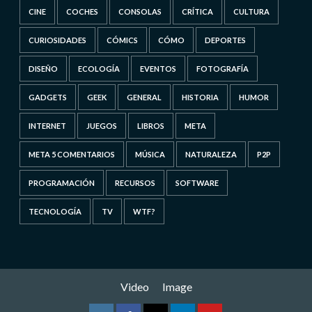
CINE
COCHES
CONSOLAS
CRÍTICA
CULTURA
CURIOSIDADES
CÓMICS
CÓMO
DEPORTES
DISEÑO
ECOLOGÍA
EVENTOS
FOTOGRAFÍA
GADGETS
GEEK
GENERAL
HISTORIA
HUMOR
INTERNET
JUEGOS
LIBROS
META
META 5 COMENTARIOS
MÚSICA
NATURALEZA
P2P
PROGRAMACIÓN
RECURSOS
SOFTWARE
TECNOLOGÍA
TV
WTF?
Video
Image