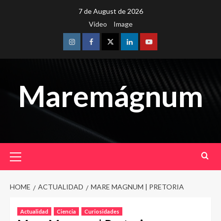
Skip
7 de August de 2026
to
Video
Image
content
Instagram
Facebook
Twitter
Linkedin
Youtube
Maremágnum
Primary
Menu
HOME
ACTUALIDAD
MARE MAGNUM | PRETORIA
Actualidad
Ciencia
Curiosidades