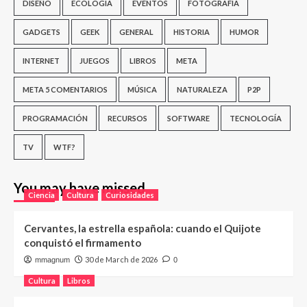
DISEÑO
ECOLOGÍA
EVENTOS
FOTOGRAFÍA
GADGETS
GEEK
GENERAL
HISTORIA
HUMOR
INTERNET
JUEGOS
LIBROS
META
META 5 COMENTARIOS
MÚSICA
NATURALEZA
P2P
PROGRAMACIÓN
RECURSOS
SOFTWARE
TECNOLOGÍA
TV
WTF?
You may have missed
Ciencia
Cultura
Curiosidades
Cervantes, la estrella española: cuando el Quijote
conquistó el firmamento
30 de March de 2026
mmagnum
0
Cultura
Libros