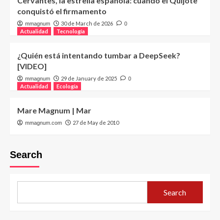
Cervantes, la estrella española: cuando el Quijote
conquistó el firmamento
30 de March de 2026
mmagnum
0
Actualidad
Tecnología
¿Quién está intentando tumbar a DeepSeek?
[VIDEO]
29 de January de 2025
mmagnum
0
Actualidad
Ecología
Mare Magnum | Mar
27 de May de 2010
mmagnum.com
Search
Search