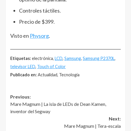
Controles táctiles.
Precio de $399.
Visto en
Physorg
.
______________________________________________________
Etiquetas:
electrónica,
LCD
,
Samsung
,
Samsung P2370L
,
televisor LED
,
Touch of Color
Publicado en:
Actualidad, Tecnología
Post
Previous:
Mare Magnum | La isla de LEDs de Dean Kamen,
navigation
inventor del Segway
Next:
Mare Magnum | Tera-escala