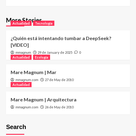
More Stories
Actualidad
Tecnología
¿Quién está intentando tumbar a DeepSeek?
[VIDEO]
29 de January de 2025
mmagnum
0
Actualidad
Ecología
Mare Magnum | Mar
27 de May de 2010
mmagnum.com
Actualidad
Mare Magnum | Arquitectura
26 de May de 2010
mmagnum.com
Search