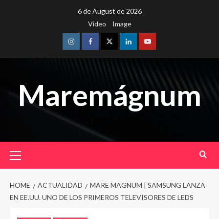
Skip
6 de August de 2026
to
Video
Image
content
Instagram
Facebook
Twitter
Linkedin
Youtube
Maremágnum
Primary
Menu
HOME
ACTUALIDAD
MARE MAGNUM | SAMSUNG LANZA
EN EE.UU. UNO DE LOS PRIMEROS TELEVISORES DE LEDS