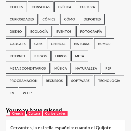
COCHES
CONSOLAS
CRÍTICA
CULTURA
CURIOSIDADES
CÓMICS
CÓMO
DEPORTES
DISEÑO
ECOLOGÍA
EVENTOS
FOTOGRAFÍA
GADGETS
GEEK
GENERAL
HISTORIA
HUMOR
INTERNET
JUEGOS
LIBROS
META
META 5 COMENTARIOS
MÚSICA
NATURALEZA
P2P
PROGRAMACIÓN
RECURSOS
SOFTWARE
TECNOLOGÍA
TV
WTF?
You may have missed
Ciencia
Cultura
Curiosidades
Cervantes, la estrella española: cuando el Quijote