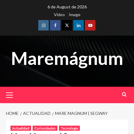
Skip
6 de August de 2026
to
Video
Image
content
Instagram
Facebook
Twitter
Linkedin
Youtube
Maremágnum
Primary
Menu
HOME
ACTUALIDAD
MARE MAGNUM | SEGWAY
Actualidad
Curiosidades
Tecnología