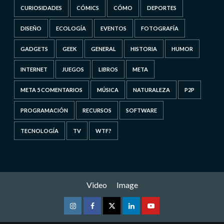
CURIOSIDADES
CÓMICS
CÓMO
DEPORTES
DISEÑO
ECOLOGÍA
EVENTOS
FOTOGRAFÍA
GADGETS
GEEK
GENERAL
HISTORIA
HUMOR
INTERNET
JUEGOS
LIBROS
META
META 5 COMENTARIOS
MÚSICA
NATURALEZA
P2P
PROGRAMACIÓN
RECURSOS
SOFTWARE
TECNOLOGÍA
TV
WTF?
Video
Image
Instagram
Facebook
Twitter
Linkedin
Youtube