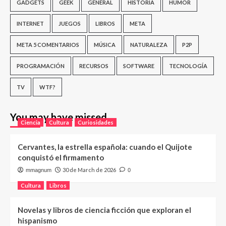
GADGETS
GEEK
GENERAL
HISTORIA
HUMOR
INTERNET
JUEGOS
LIBROS
META
META 5 COMENTARIOS
MÚSICA
NATURALEZA
P2P
PROGRAMACIÓN
RECURSOS
SOFTWARE
TECNOLOGÍA
TV
WTF?
You may have missed
Ciencia
Cultura
Curiosidades
Cervantes, la estrella española: cuando el Quijote
conquistó el firmamento
30 de March de 2026
mmagnum
0
Cultura
Libros
Novelas y libros de ciencia ficción que exploran el
hispanismo