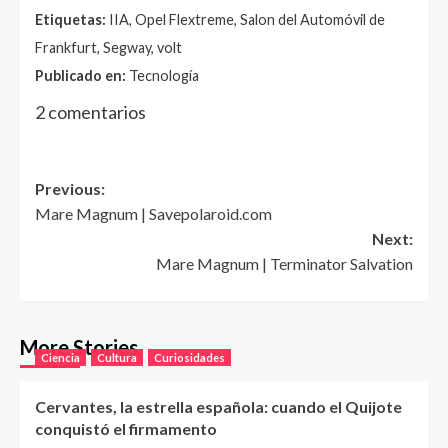
Etiquetas:
IIA, Opel Flextreme, Salon del Automóvil de
Frankfurt, Segway, volt
Publicado en:
Tecnología
2 comentarios
Post
Previous:
Mare Magnum | Savepolaroid.com
navigation
Next:
Mare Magnum | Terminator Salvation
More Stories
Ciencia
Cultura
Curiosidades
Cervantes, la estrella española: cuando el Quijote
conquistó el firmamento