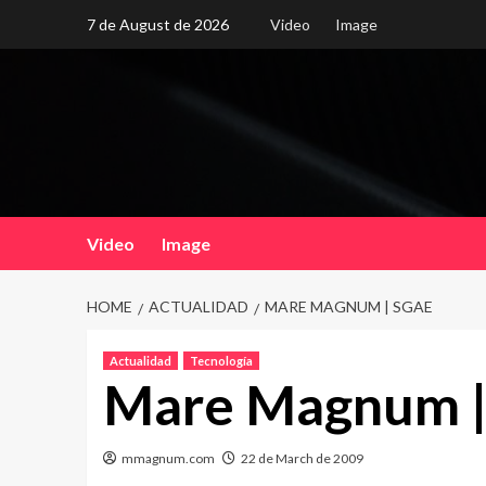
Skip
7 de August de 2026
Video
Image
to
content
Video
Image
HOME
ACTUALIDAD
MARE MAGNUM | SGAE
Actualidad
Tecnología
Mare Magnum 
mmagnum.com
22 de March de 2009