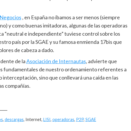
 Negocios
, en España no íbamos a ser menos (siempre
ueno) y como buenas imitadoras, algunas de las operadoras
ca “neutral e independiente” tuviese control sobre los
uestro país por la SGAE y su famosa enmienda 17bis que
dolores de cabeza a dado.
idente de la
Asociación de Internautas
, advierte que
chos fundamentales de nuestro ordenamiento referentes a
o interceptación, sino que conllevará una caída en las
has compañías.
____
os
,
descargas
, Internet,
LISI
,
operadoras
,
P2P
,
SGAE