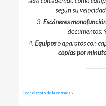
será considerado como equip
según su velocidad
3.
Escáneres monofunció
documentos: 9
4.
Equipos
o aparatos con ca
copias por minut
Leer el resto de la entrada »
__________________________________________________