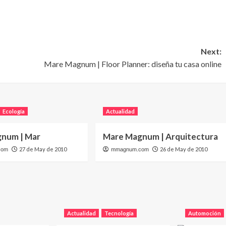
Next:
Mare Magnum | Floor Planner: diseña tu casa online
Ecología
Actualidad
num | Mar
Mare Magnum | Arquitectura
27 de May de 2010
26 de May de 2010
com
mmagnum.com
Actualidad
Tecnología
Automoción