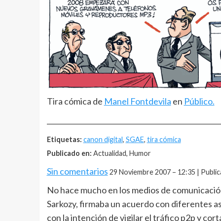
Tira cómica de
Manel Fontdevila
en
Público.
__________________________________________________
Etiquetas:
canon digital
,
SGAE
,
tira cómica
Publicado en:
Actualidad, Humor
Sin comentarios
29 Noviembre 2007 – 12:35 | Publi
No hace mucho en los medios de comunicación
Sarkozy, firmaba un acuerdo con diferentes a
con la intención de vigilar el tráfico p2p y c