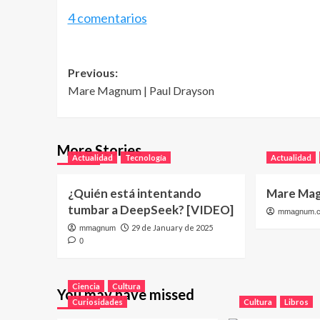
4 comentarios
Post
Previous:
Mare Magnum | Paul Drayson
navigation
More Stories
Actualidad
Tecnología
Actualidad
¿Quién está intentando
Mare Mag
tumbar a DeepSeek? [VIDEO]
mmagnum.
29 de January de 2025
mmagnum
0
Ciencia
Cultura
You may have missed
Curiosidades
Cultura
Libros