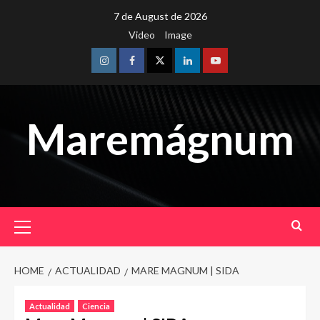
Skip
7 de August de 2026
to
Video
Image
content
Instagram
Facebook
Twitter
Linkedin
Youtube
Maremágnum
Primary
Menu
HOME
ACTUALIDAD
MARE MAGNUM | SIDA
Actualidad
Ciencia