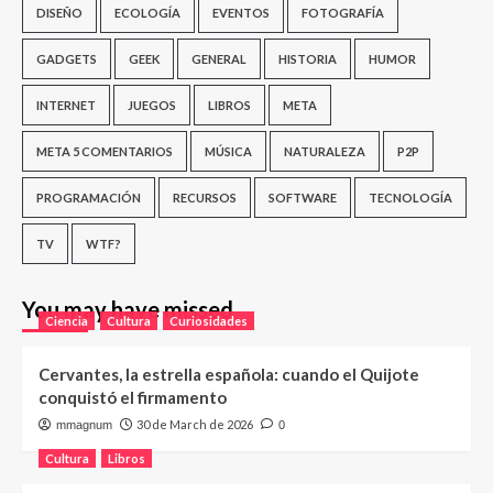
DISEÑO
ECOLOGÍA
EVENTOS
FOTOGRAFÍA
GADGETS
GEEK
GENERAL
HISTORIA
HUMOR
INTERNET
JUEGOS
LIBROS
META
META 5 COMENTARIOS
MÚSICA
NATURALEZA
P2P
PROGRAMACIÓN
RECURSOS
SOFTWARE
TECNOLOGÍA
TV
WTF?
You may have missed
Ciencia
Cultura
Curiosidades
Cervantes, la estrella española: cuando el Quijote
conquistó el firmamento
30 de March de 2026
mmagnum
0
Cultura
Libros