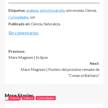
______________________________________________________
Etiquetas:
analema
,
astrofotografía
, astronomía, Ciencia,
Curiosidades
, sol
Publicado en:
Ciencia, Naturaleza
Sin comentarios
Post
Previous:
Mare Magnum | Eclipse
navigation
Next:
Mare Magnum | Posters del próximo remake de
“Conan el Bárbaro”
More Stories
Ciencia
Cultura
Curiosidades