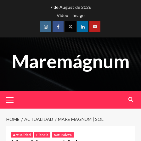
Skip
7 de August de 2026
to
Video
Image
content
Instagram
Facebook
Twitter
Linkedin
Youtube
Maremágnum
Primary
Menu
HOME
ACTUALIDAD
MARE MAGNUM | SOL
Actualidad
Ciencia
Naturaleza