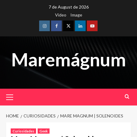
Skip
7 de August de 2026
to
Video
Image
content
Instagram
Facebook
Twitter
Linkedin
Youtube
Maremágnum
Primary
Menu
HOME
CURIOSIDADES
MARE MAGNUM | SOLENOIDES
Curiosidades
Geek