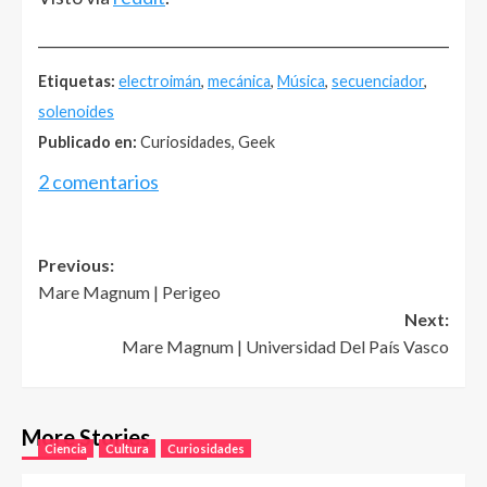
______________________________________________________
Etiquetas:
electroimán
,
mecánica
,
Música
,
secuenciador
,
solenoides
Publicado en:
Curiosidades, Geek
2 comentarios
Post
Previous:
Mare Magnum | Perigeo
navigation
Next:
Mare Magnum | Universidad Del País Vasco
More Stories
Ciencia
Cultura
Curiosidades