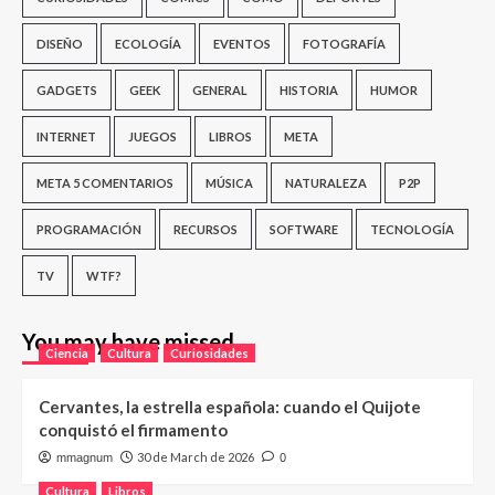
DISEÑO
ECOLOGÍA
EVENTOS
FOTOGRAFÍA
GADGETS
GEEK
GENERAL
HISTORIA
HUMOR
INTERNET
JUEGOS
LIBROS
META
META 5 COMENTARIOS
MÚSICA
NATURALEZA
P2P
PROGRAMACIÓN
RECURSOS
SOFTWARE
TECNOLOGÍA
TV
WTF?
You may have missed
Ciencia
Cultura
Curiosidades
Cervantes, la estrella española: cuando el Quijote
conquistó el firmamento
30 de March de 2026
mmagnum
0
Cultura
Libros