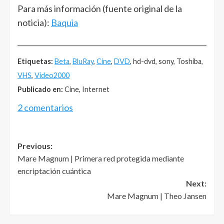
Para más información (fuente original de la
noticia):
Baquia
______________________________________________________
Etiquetas:
Beta
,
BluRay
,
Cine
,
DVD
, hd-dvd, sony, Toshiba,
VHS
,
Video2000
Publicado en:
Cine, Internet
2 comentarios
Post
Previous:
Mare Magnum | Primera red protegida mediante
navigation
encriptación cuántica
Next:
Mare Magnum | Theo Jansen