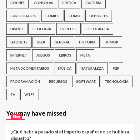
COCHES
CONSOLAS
CRÍTICA
CULTURA
CURIOSIDADES
CÓMICS
CÓMO
DEPORTES
DISEÑO
ECOLOGÍA
EVENTOS
FOTOGRAFÍA
GADGETS
GEEK
GENERAL
HISTORIA
HUMOR
INTERNET
JUEGOS
LIBROS
META
META 5 COMENTARIOS
MÚSICA
NATURALEZA
P2P
PROGRAMACIÓN
RECURSOS
SOFTWARE
TECNOLOGÍA
TV
WTF?
You may have missed
Blog
¿Qué habría pasado si el imperio español no se hubiera
disuelto?