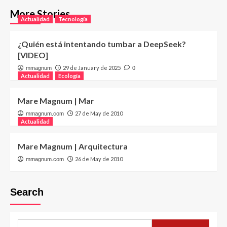
More Stories
Actualidad
Tecnología
¿Quién está intentando tumbar a DeepSeek?
[VIDEO]
29 de January de 2025
mmagnum
0
Actualidad
Ecología
Mare Magnum | Mar
27 de May de 2010
mmagnum.com
Actualidad
Mare Magnum | Arquitectura
26 de May de 2010
mmagnum.com
Search