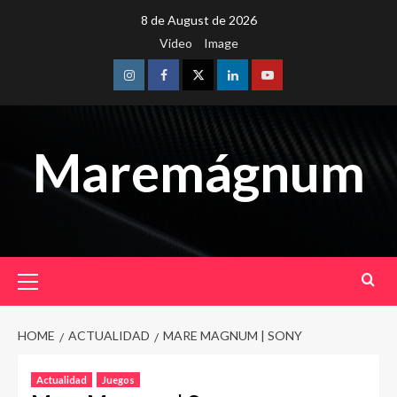
Skip
8 de August de 2026
to
Video
Image
content
Instagram
Facebook
Twitter
Linkedin
Youtube
Maremágnum
Primary
Menu
HOME
ACTUALIDAD
MARE MAGNUM | SONY
Actualidad
Juegos