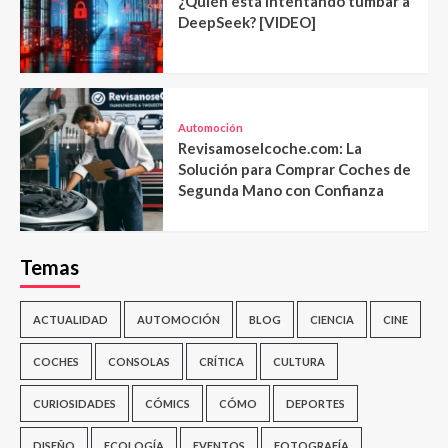
¿Quién está intentando tumbar a
DeepSeek? [VIDEO]
Automoción
Revisamoselcoche.com: La
Solución para Comprar Coches de
Segunda Mano con Confianza
Temas
ACTUALIDAD
AUTOMOCIÓN
BLOG
CIENCIA
CINE
COCHES
CONSOLAS
CRÍTICA
CULTURA
CURIOSIDADES
CÓMICS
CÓMO
DEPORTES
DISEÑO
ECOLOGÍA
EVENTOS
FOTOGRAFÍA