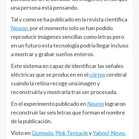
una persona está pensando.
Tal y como se ha publicado en la revista científica
Neuron
, por el momento solo se han podido
reproducir imágenes sencillas como letras pero
en un futuro esta tecnología podría llegar incluso
a mostrar y grabar sueños enteros.
Este sistema en capaz de identificar las señales
eléctricas que se producen en el
córtex
cerebral
cuando la retina recoge una imagen y
reconstruirla y mostrarla tras ser procesada.
En el experimento publicado en
Neuron
lograron
reconstruir las seis letras que forman el nombre
de la publicación.
Visto en
Gizmodo
,
Pink Tentacle
y
Yahoo! News
.