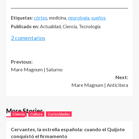
______________________________________________________
Etiquetas:
córtex
, medicina,
neurología
,
sueños
Publicado en:
Actualidad, Ciencia, Tecnología
2 comentarios
Post
Previous:
Mare Magnum | Saturno
navigation
Next:
Mare Magnum | Anticitera
More Stories
Ciencia
Cultura
Curiosidades
Cervantes, la estrella española: cuando el Quijote
conquistó el firmamento