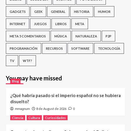
GADGETS
GEEK
GENERAL
HISTORIA
HUMOR
INTERNET
JUEGOS
LIBROS
META
META 5 COMENTARIOS
MÚSICA
NATURALEZA
P2P
PROGRAMACIÓN
RECURSOS
SOFTWARE
TECNOLOGÍA
TV
WTF?
You may have missed
Blog
¿Qué habría pasado si el imperio español no se hubiera
disuelto?
8 de August de 2026
mmagnum
0
Ciencia
Cultura
Curiosidades