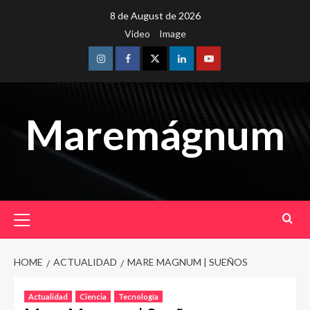
Skip
8 de August de 2026
to
Video
Image
content
Instagram
Facebook
Twitter
Linkedin
Youtube
Maremágnum
Primary
Menu
HOME
ACTUALIDAD
MARE MAGNUM | SUEÑOS
Actualidad
Ciencia
Tecnología