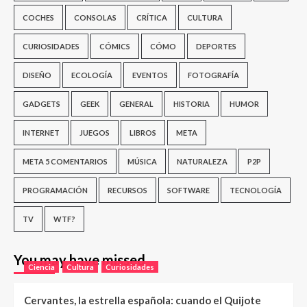
COCHES
CONSOLAS
CRÍTICA
CULTURA
CURIOSIDADES
CÓMICS
CÓMO
DEPORTES
DISEÑO
ECOLOGÍA
EVENTOS
FOTOGRAFÍA
GADGETS
GEEK
GENERAL
HISTORIA
HUMOR
INTERNET
JUEGOS
LIBROS
META
META 5 COMENTARIOS
MÚSICA
NATURALEZA
P2P
PROGRAMACIÓN
RECURSOS
SOFTWARE
TECNOLOGÍA
TV
WTF?
You may have missed
Ciencia
Cultura
Curiosidades
Cervantes, la estrella española: cuando el Quijote