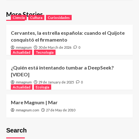
More Stories
Ciencia
Cultura
Curiosidades
Cervantes, la estrella española: cuando el Quijote
conquistó el firmamento
30 de March de 2026
mmagnum
0
Actualidad
Tecnología
¿Quién está intentando tumbar a DeepSeek?
[VIDEO]
29 de January de 2025
mmagnum
0
Actualidad
Ecología
Mare Magnum | Mar
27 de May de 2010
mmagnum.com
Search