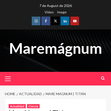
Skip
7 de August de 2026
to
Video
Image
content
Instagram
Facebook
Twitter
Linkedin
Youtube
Maremágnum
Primary
Menu
HOME
ACTUALIDAD
MARE MAGNUM | TITÁN
Actualidad
Ciencia