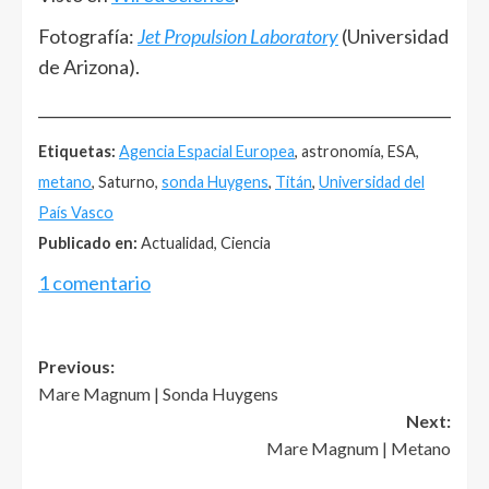
Fotografía:
Jet Propulsion Laboratory
(Universidad
de Arizona).
______________________________________________________
Etiquetas:
Agencia Espacial Europea
, astronomía, ESA,
metano
, Saturno,
sonda Huygens
,
Titán
,
Universidad del
País Vasco
Publicado en:
Actualidad, Ciencia
1 comentario
Post
Previous:
Mare Magnum | Sonda Huygens
navigation
Next:
Mare Magnum | Metano