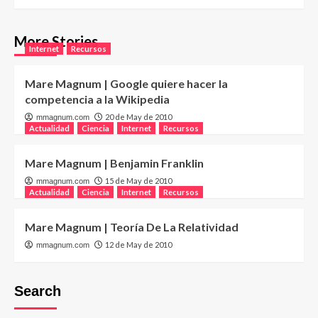
More Stories
Internet
Recursos
Mare Magnum | Google quiere hacer la
competencia a la Wikipedia
20 de May de 2010
mmagnum.com
Actualidad
Ciencia
Internet
Recursos
Mare Magnum | Benjamin Franklin
15 de May de 2010
mmagnum.com
Actualidad
Ciencia
Internet
Recursos
Mare Magnum | Teoría De La Relatividad
12 de May de 2010
mmagnum.com
Search