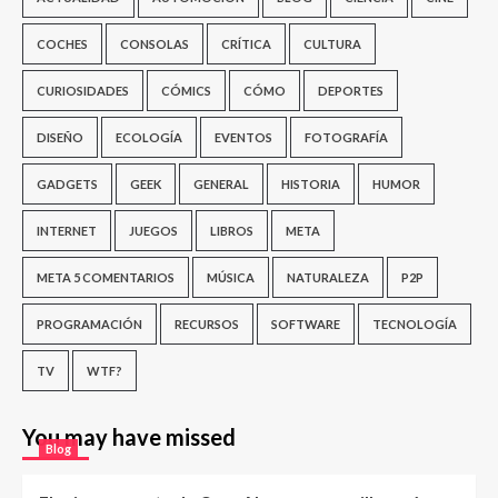
COCHES
CONSOLAS
CRÍTICA
CULTURA
CURIOSIDADES
CÓMICS
CÓMO
DEPORTES
DISEÑO
ECOLOGÍA
EVENTOS
FOTOGRAFÍA
GADGETS
GEEK
GENERAL
HISTORIA
HUMOR
INTERNET
JUEGOS
LIBROS
META
META 5 COMENTARIOS
MÚSICA
NATURALEZA
P2P
PROGRAMACIÓN
RECURSOS
SOFTWARE
TECNOLOGÍA
TV
WTF?
You may have missed
Blog