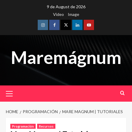
Skip
9 de August de 2026
to
Video
Image
content
Instagram
Facebook
Twitter
Linkedin
Youtube
Maremágnum
Primary
Menu
HOME
PROGRAMACIÓN
MARE MAGNUM | TUTORIALES
Programación
Recursos