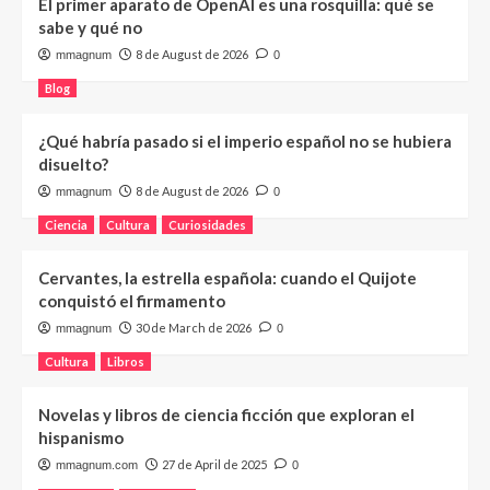
El primer aparato de OpenAI es una rosquilla: qué se
sabe y qué no
8 de August de 2026
mmagnum
0
Blog
¿Qué habría pasado si el imperio español no se hubiera
disuelto?
8 de August de 2026
mmagnum
0
Ciencia
Cultura
Curiosidades
Cervantes, la estrella española: cuando el Quijote
conquistó el firmamento
30 de March de 2026
mmagnum
0
Cultura
Libros
Novelas y libros de ciencia ficción que exploran el
hispanismo
27 de April de 2025
mmagnum.com
0