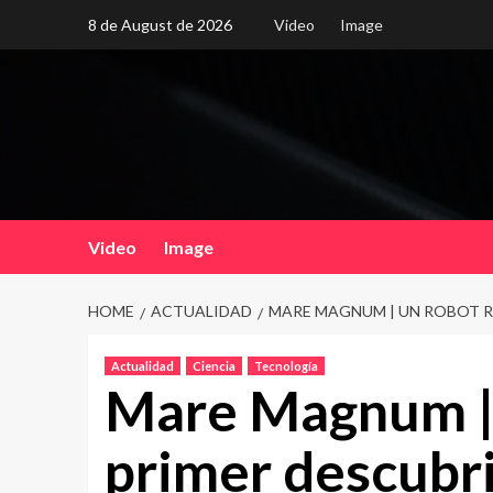
Skip
8 de August de 2026
Video
Image
to
content
Video
Image
HOME
ACTUALIDAD
MARE MAGNUM | UN ROBOT RE
Actualidad
Ciencia
Tecnología
Mare Magnum | 
primer descubri