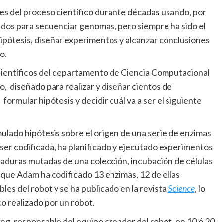
s del proceso científico durante décadas usando, por
ados para secuenciar genomas, pero siempre ha sido el
ipótesis, diseñar experimentos y alcanzar conclusiones
o.
científicos del departamento de Ciencia Computacional
o, diseñado para realizar y diseñar cientos de
formular hipótesis y decidir cuál va a ser el siguiente
ulado hipótesis sobre el origen de una serie de enzimas
ser codificada, ha planificado y ejecutado experimentos
vaduras mutadas de una colección, incubación de células
s que Adam ha codificado 13 enzimas, 12 de ellas
es del robot y se ha publicado en la revista
Science
, lo
o realizado por un robot.
ng, responsable del equipo creador del robot, en 10 ó 20