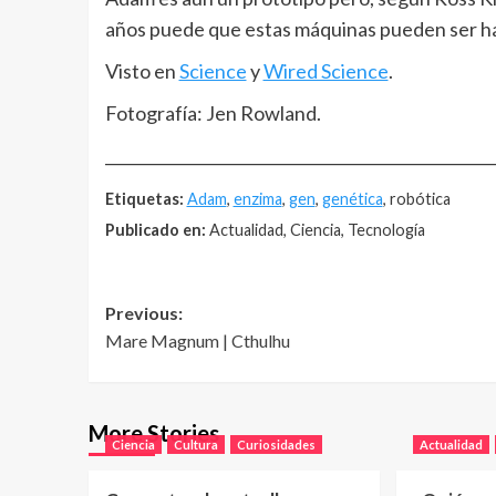
años puede que estas máquinas pueden ser hab
Visto en
Science
y
Wired Science
.
Fotografía: Jen Rowland.
__________________________________________________
Etiquetas:
Adam
,
enzima
,
gen
,
genética
, robótica
Publicado en:
Actualidad, Ciencia, Tecnología
Post
Previous:
Mare Magnum | Cthulhu
navigation
More Stories
Ciencia
Cultura
Curiosidades
Actualidad