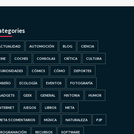
ategories
ACTUALIDAD
AUTOMOCIÓN
BLOG
CIENCIA
CINE
COCHES
CONSOLAS
CRÍTICA
CULTURA
CURIOSIDADES
CÓMICS
CÓMO
DEPORTES
DISEÑO
ECOLOGÍA
EVENTOS
FOTOGRAFÍA
GADGETS
GEEK
GENERAL
HISTORIA
HUMOR
INTERNET
JUEGOS
LIBROS
META
META 5 COMENTARIOS
MÚSICA
NATURALEZA
P2P
PROGRAMACIÓN
RECURSOS
SOFTWARE