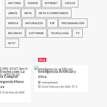
HISTORIA
HUMOR
INTERNET
JUEGOS
LIBROS
META
META 5 COMENTARIOS
MÚSICA
NATURALEZA
P2P
PROGRAMACIÓN
RECURSOS
SOFTWARE
TECNOLOGÍA
TV
WTF?
Blog
lcoche.com: La
Inteligencia Artificial y
ara Comprar
ética
 Segunda Mano
marioparaque
nza
13 de February de 2024
0
27 de May de 2024