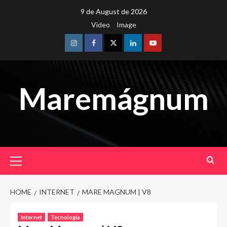
Skip
9 de August de 2026
to
Video
Image
content
Instagram
Facebook
Twitter
Linkedin
Youtube
Maremágnum
Primary
Menu
HOME
INTERNET
MARE MAGNUM | V8
Internet
Tecnología