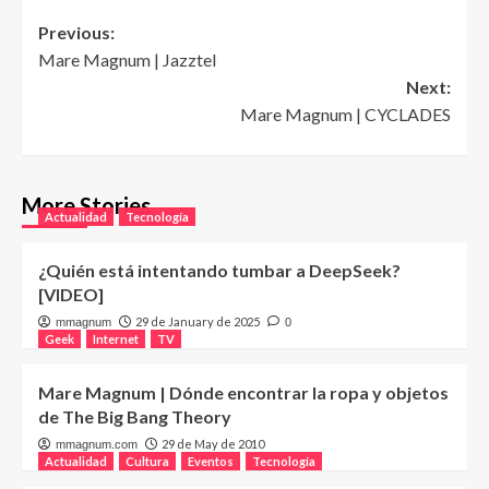
Post
Previous:
Mare Magnum | Jazztel
navigation
Next:
Mare Magnum | CYCLADES
More Stories
Actualidad
Tecnología
¿Quién está intentando tumbar a DeepSeek?
[VIDEO]
29 de January de 2025
mmagnum
0
Geek
Internet
TV
Mare Magnum | Dónde encontrar la ropa y objetos
de The Big Bang Theory
29 de May de 2010
mmagnum.com
Actualidad
Cultura
Eventos
Tecnología