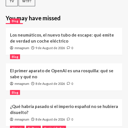
TV
WTF?
You may have missed
Blog
Los neumáticos, el nuevo tubo de escape: qué emite
de verdad un coche eléctrico
9 de August de 2026
mmagnum
0
Blog
El primer aparato de OpenAI es una rosquilla: qué se
sabe y qué no
8 de August de 2026
mmagnum
0
Blog
¿Qué habría pasado si el imperio español no se hubiera
disuelto?
8 de August de 2026
mmagnum
0