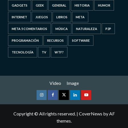
GADGETS
GEEK
GENERAL
HISTORIA
HUMOR
INTERNET
JUEGOS
LIBROS
META
META 5 COMENTARIOS
MÚSICA
NATURALEZA
P2P
PROGRAMACIÓN
RECURSOS
SOFTWARE
TECNOLOGÍA
TV
WTF?
Video
Image
Instagram
Facebook
Twitter
Linkedin
Youtube
Copyright © All rights reserved.
|
CoverNews
by AF
themes.