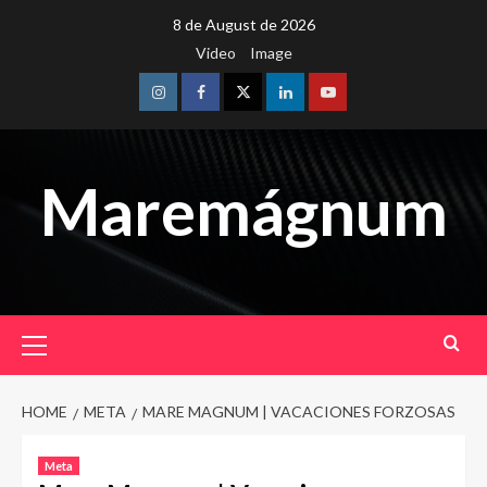
Skip
8 de August de 2026
to
Video
Image
content
Instagram
Facebook
Twitter
Linkedin
Youtube
Maremágnum
Primary
Menu
HOME
META
MARE MAGNUM | VACACIONES FORZOSAS
Meta