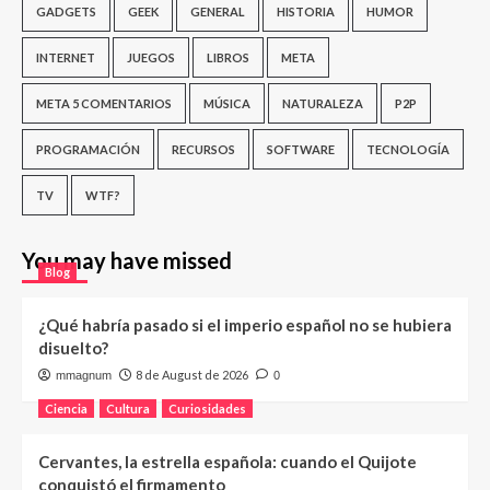
GADGETS
GEEK
GENERAL
HISTORIA
HUMOR
INTERNET
JUEGOS
LIBROS
META
META 5 COMENTARIOS
MÚSICA
NATURALEZA
P2P
PROGRAMACIÓN
RECURSOS
SOFTWARE
TECNOLOGÍA
TV
WTF?
You may have missed
Blog
¿Qué habría pasado si el imperio español no se hubiera
disuelto?
8 de August de 2026
mmagnum
0
Ciencia
Cultura
Curiosidades
Cervantes, la estrella española: cuando el Quijote
conquistó el firmamento