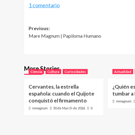
1 comentario
Post
Previous:
Mare Magnum | Papiloma Humano
navigation
More Stories
Ciencia
Cultura
Curiosidades
Actualidad
Cervantes, la estrella
¿Quién e
española: cuando el Quijote
tumbar a
conquistó el firmamento
mmagnum
30 de March de 2026
mmagnum
0