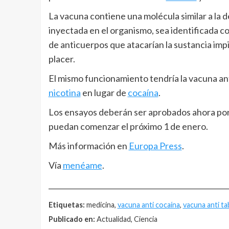
La vacuna contiene una molécula similar a la d
inyectada en el organismo, sea identificada c
de anticuerpos que atacarían la sustancia im
placer.
El mismo funcionamiento tendría la vacuna an
nicotina
en lugar de
cocaína
.
Los ensayos deberán ser aprobados ahora por
puedan comenzar el próximo 1 de enero.
Más información en
Europa Press
.
Vía
menéame
.
__________________________________________________
Etiquetas:
medicina,
vacuna anti cocaína
,
vacuna anti t
Publicado en:
Actualidad, Ciencia