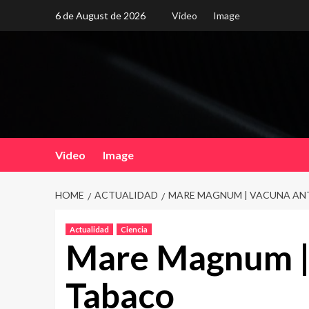
Skip
6 de August de 2026
Video
Image
to
content
Video
Image
HOME
ACTUALIDAD
MARE MAGNUM | VACUNA AN
Actualidad
Ciencia
Mare Magnum |
Tabaco