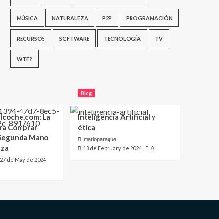
MÚSICA
NATURALEZA
P2P
PROGRAMACIÓN
RECURSOS
SOFTWARE
TECNOLOGÍA
TV
WTF?
Blog
lcoche.com: La
Inteligencia Artificial y
ara Comprar
ética
 Segunda Mano
marioparaque
nza
13 de February de 2024
0
27 de May de 2024