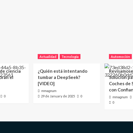
Actualidad
Tecnología
Automoción
 de ciencia
¿Quién está intentando
Revisamose
oran el
tumbar a DeepSeek?
Solución p
[VIDEO]
Coches de
con Confia
mmagnum
29 de January de 2025
0
0
mmagnum
0