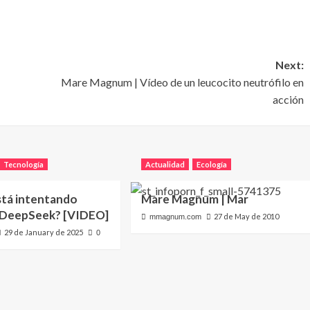
Next:
Mare Magnum | Vídeo de un leucocito neutrófilo en
acción
Tecnología
Actualidad
Ecología
stá intentando
Mare Magnum | Mar
 DeepSeek? [VIDEO]
27 de May de 2010
mmagnum.com
29 de January de 2025
0