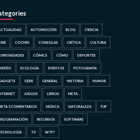
ategories
ACTUALIDAD
AUTOMOCIÓN
BLOG
CIENCIA
CINE
COCHES
CONSOLAS
CRÍTICA
CULTURA
CURIOSIDADES
CÓMICS
CÓMO
DEPORTES
DISEÑO
ECOLOGÍA
EVENTOS
FOTOGRAFÍA
GADGETS
GEEK
GENERAL
HISTORIA
HUMOR
INTERNET
JUEGOS
LIBROS
META
META 5 COMENTARIOS
MÚSICA
NATURALEZA
P2P
PROGRAMACIÓN
RECURSOS
SOFTWARE
TECNOLOGÍA
TV
WTF?