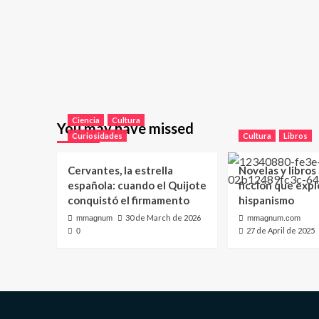
Ciencia
Cultura
You may have missed
Curiosidades
Cultura
Libros
Cervantes, la estrella
Novelas y libros
española: cuando el Quijote
ficción que expl
conquistó el firmamento
hispanismo
30 de March de 2026
mmagnum
mmagnum.com
27 de April de 2025
0