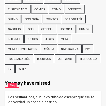
CURIOSIDADES
CÓMICS
CÓMO
DEPORTES
DISEÑO
ECOLOGÍA
EVENTOS
FOTOGRAFÍA
GADGETS
GEEK
GENERAL
HISTORIA
HUMOR
INTERNET
JUEGOS
LIBROS
META
META 5 COMENTARIOS
MÚSICA
NATURALEZA
P2P
PROGRAMACIÓN
RECURSOS
SOFTWARE
TECNOLOGÍA
TV
WTF?
You may have missed
Blog
Los neumáticos, el nuevo tubo de escape: qué emite
de verdad un coche eléctrico