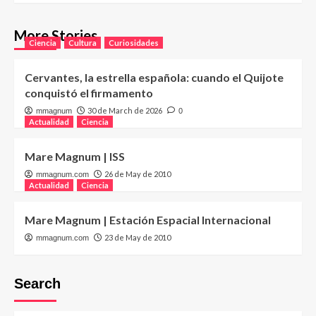
More Stories
Ciencia
Cultura
Curiosidades
Cervantes, la estrella española: cuando el Quijote
conquistó el firmamento
30 de March de 2026
mmagnum
0
Actualidad
Ciencia
Mare Magnum | ISS
26 de May de 2010
mmagnum.com
Actualidad
Ciencia
Mare Magnum | Estación Espacial Internacional
23 de May de 2010
mmagnum.com
Search