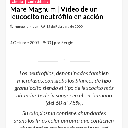
Ciencia
Curiosidades
Mare Magnum | Vídeo de un
leucocito neutrófilo en acción
mmagnum.com
15 de February de 2009
4 Octubre 2008 – 9:30 | por Sergio
Los
neutrófilos
, denominados también
micrófagos, son
glóbulos blancos
de tipo
granulocito
siendo el tipo de
leucocito
más
abundante de la sangre en el ser humano
(del 60 al 75%).
Su
citoplasma
contiene abundantes
gránulos finos color púrpura que contienen
abundantes
enzimas
destructoras, así